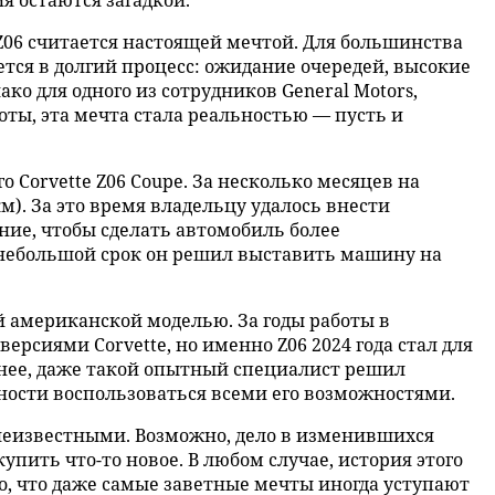
я остаются загадкой.
Z06 считается настоящей мечтой. Для большинства
ся в долгий процесс: ожидание очередей, высокие
ко для одного из сотрудников General Motors,
ты, эта мечта стала реальностью — пусть и
го Corvette Z06 Coupe. За несколько месяцев на
км). За это время владельцу удалось внести
ие, чтобы сделать автомобиль более
 небольшой срок он решил выставить машину на
й американской моделью. За годы работы в
ерсиями Corvette, но именно Z06 2024 года стал для
нее, даже такой опытный специалист решил
ности воспользоваться всеми его возможностями.
неизвестными. Возможно, дело в изменившихся
пить что-то новое. В любом случае, история этого
го, что даже самые заветные мечты иногда уступают