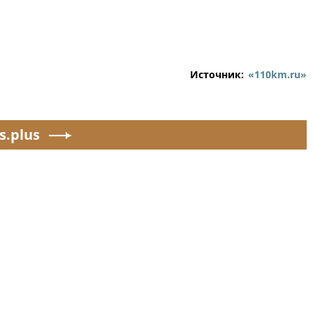
Источник:
«110km.ru»
s.plus