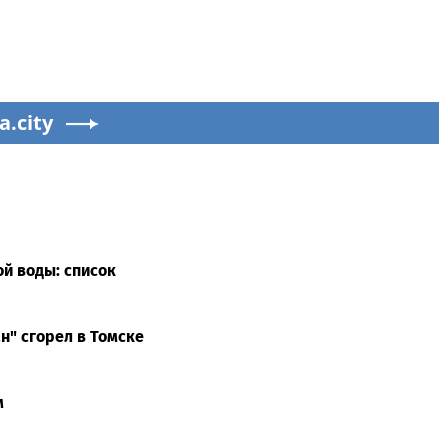
a.city
ой воды: список
н" сгорел в Томске
м