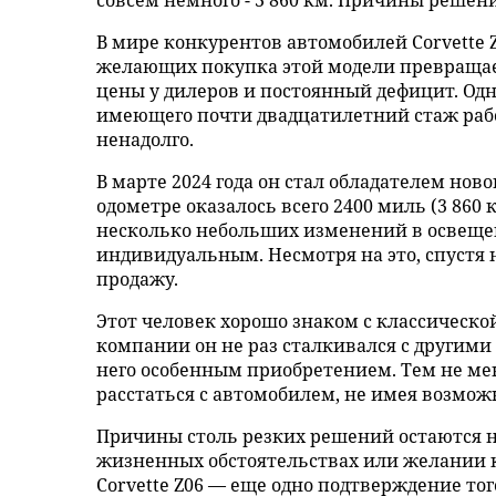
совсем немного - 3 860 км. Причины решени
В мире конкурентов автомобилей Corvette 
желающих покупка этой модели превращает
цены у дилеров и постоянный дефицит. Одна
имеющего почти двадцатилетний стаж рабо
ненадолго.
В марте 2024 года он стал обладателем ново
одометре оказалось всего 2400 миль (3 860 
несколько небольших изменений в освещен
индивидуальным. Несмотря на это, спустя
продажу.
Этот человек хорошо знаком с классическо
компании он не раз сталкивался с другими в
него особенным приобретением. Тем не ме
расстаться с автомобилем, не имея возмож
Причины столь резких решений остаются 
жизненных обстоятельствах или желании ку
Corvette Z06 — еще одно подтверждение то