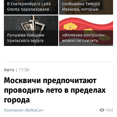
В Екатеринбурге Lada
Сообщника Тимура
Granta парализовала
Иванова, которым
движение на
оказался гражданин
Амундсена
Германии, осудят в РФ
заочно
Лучшими бойцами
«Иллюзия контроля»:
Уральского округа
можно ли снизить
Росгвардии стали
уровень холестерина
военнослужащие
только с помощью
озерского соединения
диеты
по охране важных
государственных
Авто
|
11:56
объектов
Москвичи предпочитают
проводить лето в пределах
города
Компания «BelkaCar»
564