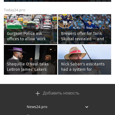
Today24.pro
Gurgaon Police ask
Brewers offer for Tarik
offices to allow 'work
Skubal revealed — and
from home' as heavy rain
it’s better than the
floods roads again
Dodgers
Shaquille O'Neal talks
Nick Saban's assistants
LeBron James' Lakers
had a system for
legacy, why his new 76ers
sneaking onto golf
might be extremely
courses without him
'dangerous'
knowing, until it
backfired
Добавить новость
News24.pro