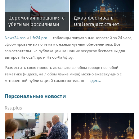
Томск
выиграла в лотерею от
«Столото» более 1 млн
рублей
Церемония прощания с
Джаз-фестиваль
убитыми россиянами
UralTerraJazz станет
проходит в Таиланде
центром 358-летия
Камышлова
News24.pro
и
Life24.pro
— таблоиды популярных новостей за 24 часа,
сформированных по темам с ежеминутным обновлением. Все
самостоятельные публикации на наших ресурсах бесплатны для
авторов Ньюс24.про и Ньюс-Лайф.ру.
Разместить свою новость локально в любом городе по любой
тематике (и даже, на любом языке мира) можно ежесекундно с
мгновенной публикацией самостоятельно —
здесь
.
Персональные новости
Rss.plus