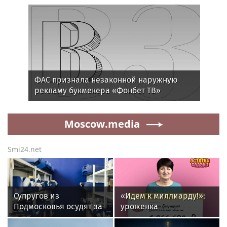
ФАС признала незаконной наружную
рекламу букмекера «Фонбет ТВ»
Moscow.media
Smi24.net
Супругов из
«Идем к миллиарду!»:
Подмосковья осудят за
уроженка
посылку с сюрпризом в
Волгоградской области