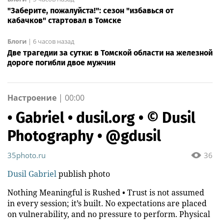
"Заберите, пожалуйста!": сезон "избавься от
кабачков" стартовал в Томске
Блоги
|
6 часов назад
Две трагедии за сутки: в Томской области на железной
дороге погибли двое мужчин
Настроение
|
00:00
• Gabriel • dusil.org • © Dusil
Photography • @gdusil
35photo.ru
36
Dusil Gabriel
publish photo
Nothing Meaningful is Rushed • Trust is not assumed
in every session; it’s built. No expectations are placed
on vulnerability, and no pressure to perform. Physical