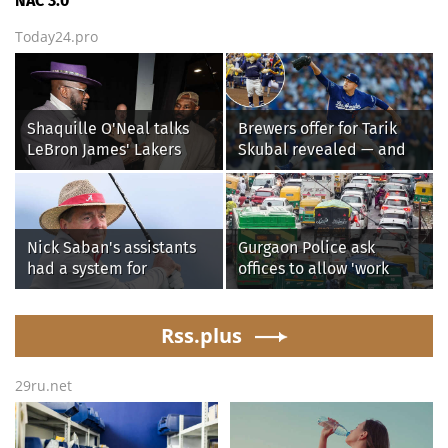
NAC 3.0
Today24.pro
Shaquille O'Neal talks
Brewers offer for Tarik
LeBron James' Lakers
Skubal revealed — and
legacy, why his new 76ers
it’s better than the
might be extremely
Dodgers
'dangerous'
Nick Saban's assistants
Gurgaon Police ask
had a system for
offices to allow 'work
sneaking onto golf
from home' as heavy rain
courses without him
floods roads again
knowing, until it
Rss.plus
backfired
29ru.net