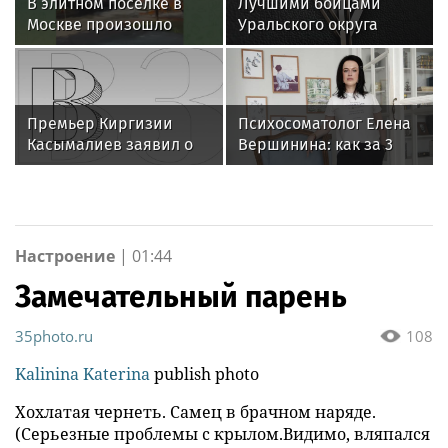
В элитном посёлке в
Лучшими бойцами
Москве произошло
Уральского округа
самовозгорание
Росгвардии стали
электрокара Zeekr 001
военнослужащие
озерского соединения
по охране важных
Премьер Киргизии
Психосоматолог Елена
государственных
Касымалиев заявил о
Вершинина: как за 3
объектов
планах расширения
минуты вернуть себе
партнерства с Россией
равновесие
Настроение
|
01:44
Замечательный парень
35photo.ru
108
Kalinina Katerina
publish photo
Хохлатая чернеть. Самец в брачном наряде.
(Серьезные проблемы с крылом.Видимо, вляпался