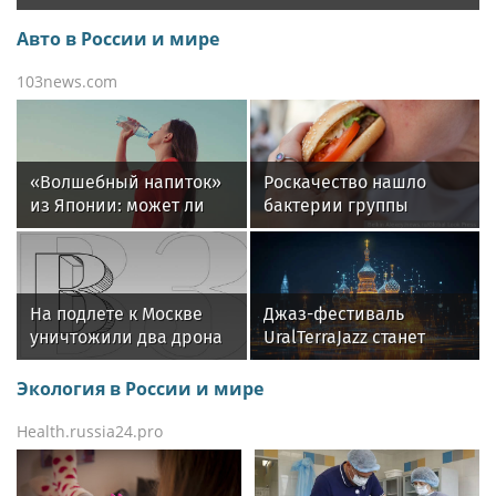
Авто в России и мире
103news.com
«Волшебный напиток»
Роскачество нашло
из Японии: может ли
бактерии группы
вода с рисовыми
кишечных палочек в
отрубями помочь
бургерах пяти
похудеть
компаний
На подлете к Москве
Джаз-фестиваль
уничтожили два дрона
UralTerraJazz станет
центром 358-летия
Камышлова
Экология в России и мире
Health.russia24.pro