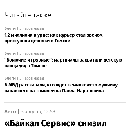
Читайте также
Блоги
|
5 часов назад
1,2 миллиона в урне: как курьер стал звеном
преступной цепочки в Томске
Блоги
|
5 часов назад
"Вонючие и грязные": маргиналы захватили детскую
площадку в Томске
Блоги
|
5 часов назад
В МВД рассказали, что ждет темнокожего мужчину,
напавшего на томичей на Павла Нарановича
Авто
|
3 августа, 12:58
«Байкал Сервис» снизил