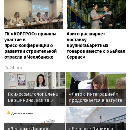
ГК «КОРТРОС» приняла
Авито расширяет
участие в
доставку
пресс‑конференции о
крупногабаритных
развитии строительной
товаров вместе с «Байкал
отрасли в Челябинске
Сервис»
Ru24.pro
Психосоматолог Елена
«Лето с Интеграцией»
Вершинина: как за 3
продолжается в августе
минуты вернуть себе
— заключительный
равновесие
месяц программы
«Деловые Линии»
«Деловые Линии» в