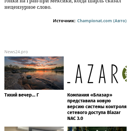
гонки на Гран-при Мексики, когда Шарль сказал
нецензурное слово.
Источник:
Championat.com (Авто)
News24.pro
Тихий вечер... Г
Компания «Блазар»
представила новую
версию системы контроля
сетевого доступа Blazar
NAC 3.0