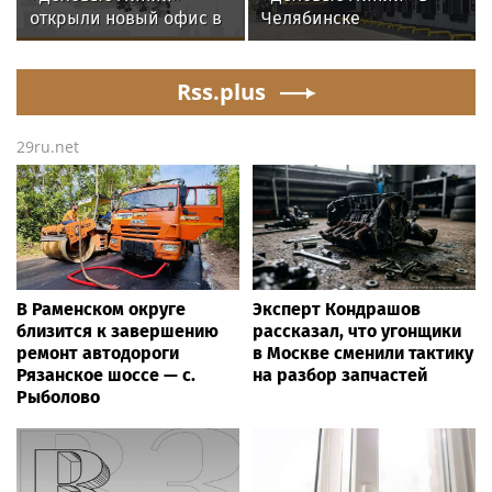
открыли новый офис в
Челябинске
аэропорту
переезжают на новый
Благовещенска
адрес
Rss.plus
29ru.net
В Раменском округе
Эксперт Кондрашов
близится к завершению
рассказал, что угонщики
ремонт автодороги
в Москве сменили тактику
Рязанское шоссе — с.
на разбор запчастей
Рыболово