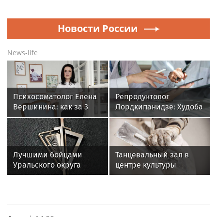
Новости России
News-life
Психосоматолог Елена
Репродуктолог
Вершинина: как за 3
Лордкипанидзе: Худоба
минуты вернуть себе
может навсегда лишить
равновесие
женщину фертильности
Лучшими бойцами
Танцевальный зал в
Уральского округа
центре культуры
Росгвардии стали
«Хорошевский»
военнослужащие
отремонтируют к 1
озерского соединения
сентября
по охране важных
государственных