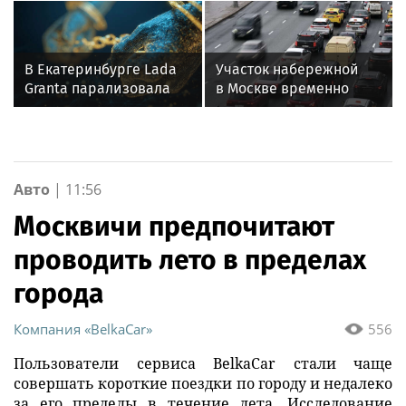
адрес
фламинго
В Екатеринбурге Lada
Участок набережной
Granta парализовала
в Москве временно
движение на
закроют из-за
Амундсена
фестиваля «Яузафест»
Авто
|
11:56
Москвичи предпочитают
проводить лето в пределах
города
Компания «BelkaCar»
556
Пользователи сервиса BelkaCar стали чаще
совершать короткие поездки по городу и недалеко
за его пределы в течение лета. Исследование