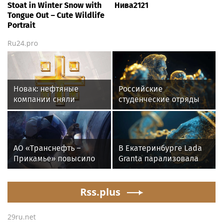
Stoat in Winter Snow with
Нива2121
Tongue Out – Cute Wildlife
Portrait
Ru24.pro
Новак: нефтяные
Российские
компании сняли
студенческие отряды
ограничения на отпуск
проведут медиашколу в
топлива
сентябре
АО «Транснефть –
В Екатеринбурге Lada
Прикамье» повысило
Granta парализовала
надежность
движение на
производственной
Амундсена
инфраструктуры в
Rss.plus
четырех регионах
29ru.net