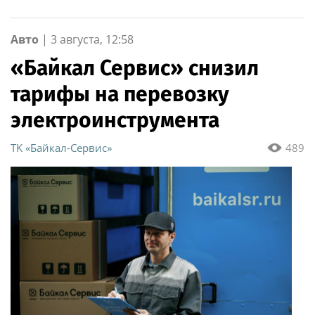
озерского соединения
после 15 лет брака
по охране важных
государственных
Авто
|
3 августа, 12:58
объектов
«Байкал Сервис» снизил
тарифы на перевозку
электроинструмента
ТK «Байкал-Сервис»
489