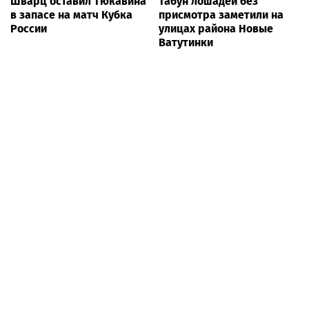
Шварц оставил Тюкавина
Табун лошадей без
в запасе на матч Кубка
присмотра заметили на
России
улицах района Новые
Ватутинки