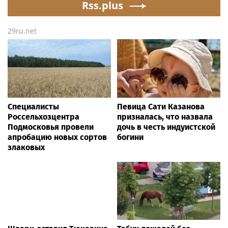
Rss.plus
29ru.net
Специалисты
Певица Сати Казанова
Россельхозцентра
призналась, что назвала
Подмосковья провели
дочь в честь индуистской
апробацию новых сортов
богини
злаковых