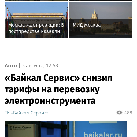
Екатеринбурге получил
превысил 2 300 пунктов
новое оборудование
для реабилитации
Москва ждёт реакции: В
МИД Москва
постпредстве назвали
молчание ООН
«зелёным светом» для
атак ВСУ
Авто
|
3 августа, 12:58
«Байкал Сервис» снизил
тарифы на перевозку
электроинструмента
ТK «Байкал-Сервис»
488