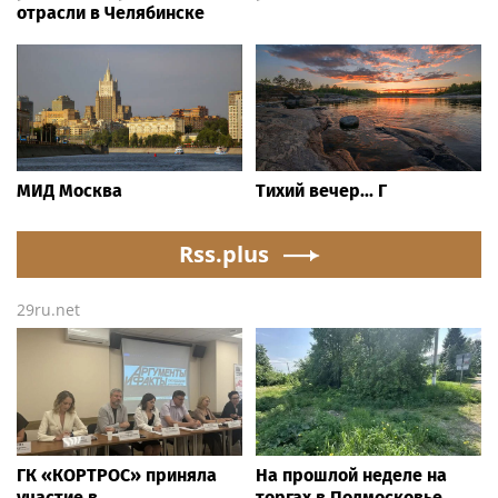
отрасли в Челябинске
МИД Москва
Тихий вечер... Г
Rss.plus
29ru.net
ГК «КОРТРОС» приняла
На прошлой неделе на
участие в
торгах в Подмосковье