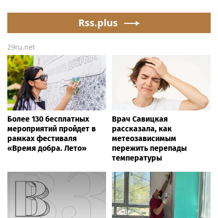
while tending to wife,
it’s better than the
who recovers from
Dodgers
alleged shooting by son
Rss.plus
29ru.net
Более 130 бесплатных
Врач Савицкая
мероприятий пройдет в
рассказала, как
рамках фестиваля
метеозависимым
«Время добра. Лето»
пережить перепады
температуры