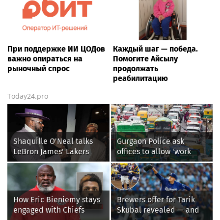
При поддержке ИИ ЦОДов
Каждый шаг — победа.
важно опираться на
Помогите Айсылу
рыночный спрос
продолжать
реабилитацию
Today24.pro
Shaquille O'Neal talks
Gurgaon Police ask
LeBron James' Lakers
offices to allow 'work
legacy, why his new 76ers
from home' as heavy rain
might be extremely
floods roads again
'dangerous'
How Eric Bieniemy stays
Brewers offer for Tarik
engaged with Chiefs
Skubal revealed — and