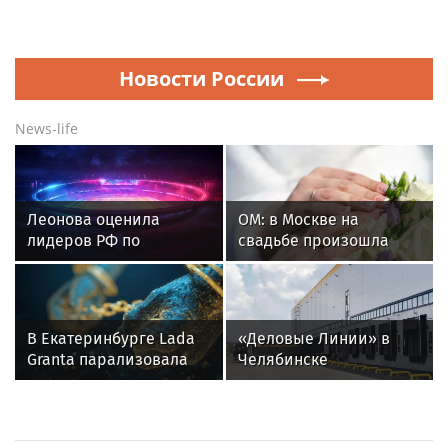
Новости России
News-life
Леонова оценила
ОМ: в Москве на
лидеров РФ по
свадьбе произошла
фигурному катанию
массовая драка,
перед стартом ISU
задержали 24 человека
В Екатеринбурге Lada
«Деловые Линии» в
Granta парализовала
Челябинске
движение на
переезжают на новый
Амундсена
адрес