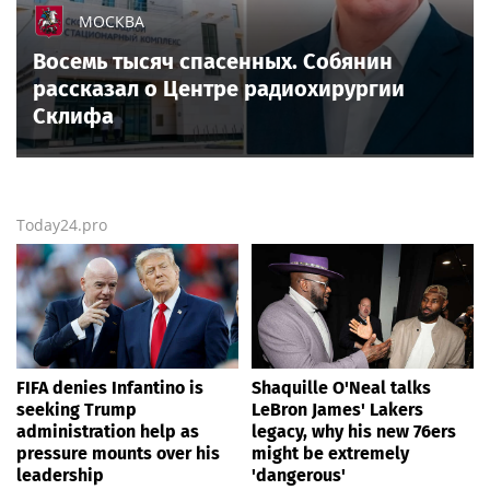
МОСКВА
Восемь тысяч спасенных. Собянин
рассказал о Центре радиохирургии
Склифа
Today24.pro
FIFA denies Infantino is
Shaquille O'Neal talks
seeking Trump
LeBron James' Lakers
administration help as
legacy, why his new 76ers
pressure mounts over his
might be extremely
leadership
'dangerous'