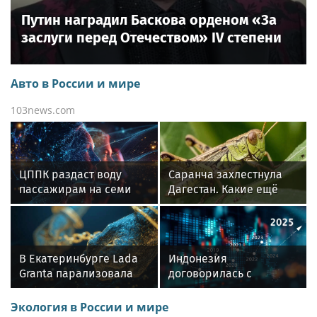
Путин наградил Баскова орденом «За
заслуги перед Отечеством» IV степени
Авто в России и мире
103news.com
ЦППК раздаст воду
Саранча захлестнула
пассажирам на семи
Дагестан. Какие ещё
вокзалах Москвы
регионы России под
угрозой? Назван
худший сценарий
В Екатеринбурге Lada
Индонезия
Granta парализовала
договорилась с
движение на
Россией о поставке 150
Амундсена
млн баррелей нефти
Экология в России и мире