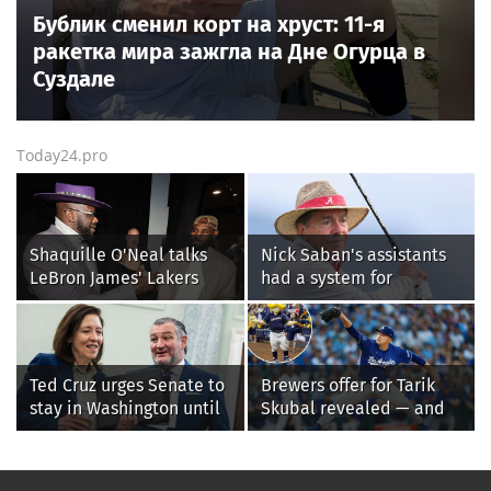
Бублик сменил корт на хруст: 11-я
ракетка мира зажгла на Дне Огурца в
Суздале
Today24.pro
Shaquille O'Neal talks
Nick Saban's assistants
LeBron James' Lakers
had a system for
legacy, why his new 76ers
sneaking onto golf
might be extremely
courses without him
'dangerous'
knowing, until it
backfired
Ted Cruz urges Senate to
Brewers offer for Tarik
stay in Washington until
Skubal revealed — and
Protect College Sports
it’s better than the
Act passes this week
Dodgers