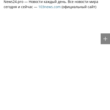
News24.pro — Новости каждый день. Все новости мира
сегодня и сейчас —
103news.com
(официальный сайт)
МОСКВА
Суд взыскал с Игоря Акинфеева долги
за коммунальные услуги
News24.pro