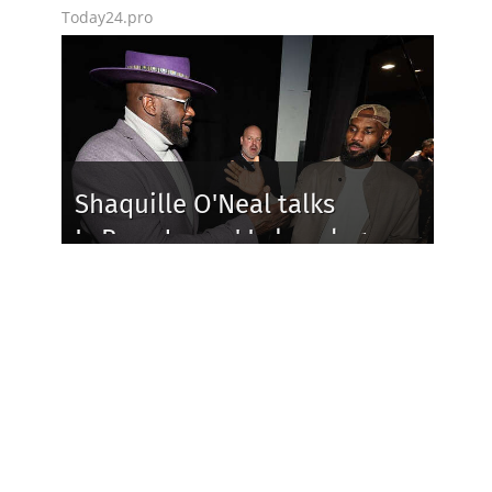
Today24.pro
Shaquille O'Neal talks
LeBron James' Lakers legacy,
why his new 76ers might be
extremely 'dangerous'