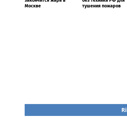
закончится жара в
без техники РФ для
Москве
тушения пожаров
Ri