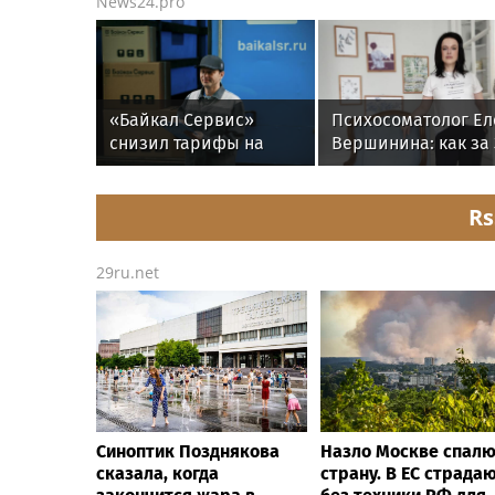
News24.pro
«Байкал Сервис»
Психосоматолог Ел
снизил тарифы на
Вершинина: как за 
перевозку
минуты вернуть се
электроинструмента
равновесие
Rs
29ru.net
Синоптик Позднякова
Назло Москве спал
сказала, когда
страну. В ЕС страда