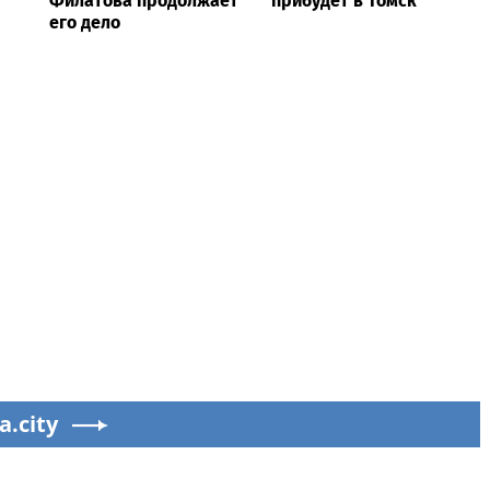
Филатова продолжает
прибудет в Томск
его дело
a.city