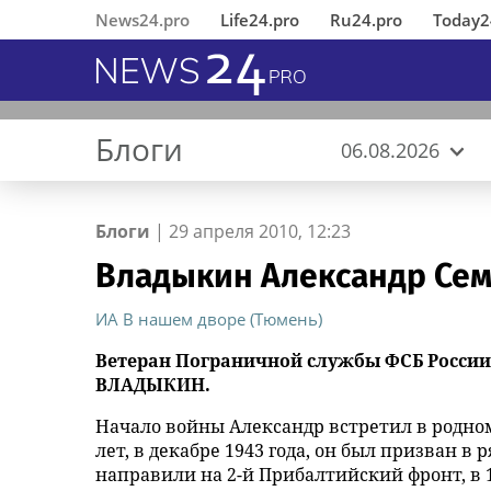
News24.pro
Life24.pro
Ru24.pro
Today2
Блоги
06.08.2026
Блоги
|
29 апреля 2010, 12:23
Владыкин Александр Се
В Ингушетии состоялось
«Деловые Линии» и «Авито
MWS AI выложила
Не шути с огнем
Томичка сорвала погоны с
Вернувшиеся из 
«Деловые Линии
«ИНКА 4.0» пред
Pitino
Подросток пропа
открытие
Работа»: спрос на молодых
«универсальный фильтр» для
полицейского и попала в суд
Работа»: спрос 
подход к создан
купания в Оби п
ИА В нашем дворе (Тюмень)
отреставрированного по
специалистов в логистике
больших языковых моделей в
специалистов в 
автоматического
инициативе
продолжает расти
открытый доступ
продолжает раст
производства
Ветеран Пограничной службы ФСБ Росси
республиканского МВД
ВЛАДЫКИН.
памятника первому Герою
Начало войны Александр встретил в родном
России Суламбеку Осканову
лет, в декабре 1943 года, он был призван 
направили на 2-й Прибалтийский фронт, в