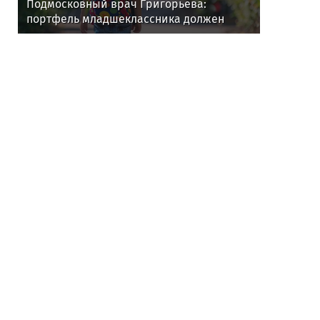
Подмосковный врач Григорьева:
портфель младшеклассника должен
весить до 1,5 кг