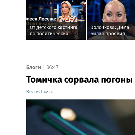
От детского кастинга
Волочкова: Дима
до политических
Билан проявил
эфиров: как Олеся
неуважение к
Лосева уже 30 лет
зрителям на своем
работает на
концерте в Москве
телевидении
Блоги
|
06:47
Томичка сорвала погоны 
Вести.Томск