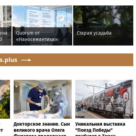
ена
Quorum от
Старая усадьба
3
«Наносемантики»:
бе
новая ИИ-платформа
для автоматической
s.plus
обработки
корпоративных
встреч
ю
Докторское знание. Сын
Уникальная выставка
ют
великого врача Олега
"Поезд Победы"