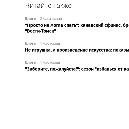
Читайте также
Блоги
|
2 часа назад
"Просто не могла спать": канадский сфинкс, 
"Вести‑Томск"
Блоги
|
1 час назад
Не игрушка, а произведение искусства: показ
Блоги
|
1 час назад
"Заберите, пожалуйста!": сезон "избавься от к