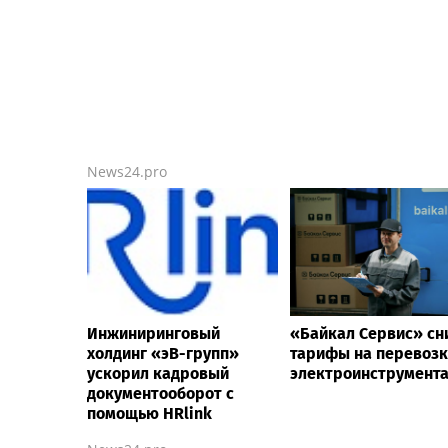
News24.pro
Инжиниринговый
«Байкал Сервис» сн
холдинг «эВ-групп»
тарифы на перевозк
ускорил кадровый
электроинструмент
документооборот с
помощью HRlink