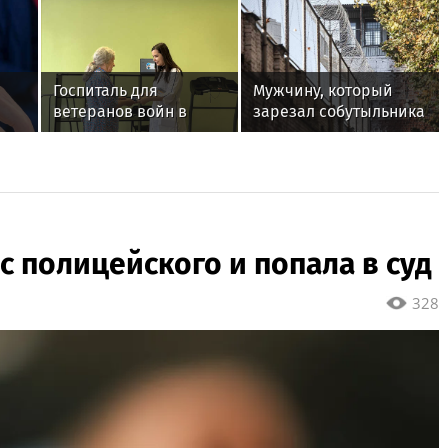
Госпиталь для
Мужчину, который
ветеранов войн в
зарезал собутыльника
Екатеринбурге
в Солнечногорске,
получил новое
отправили в СИЗО
оборудование для
реабилитации
с полицейского и попала в суд
328