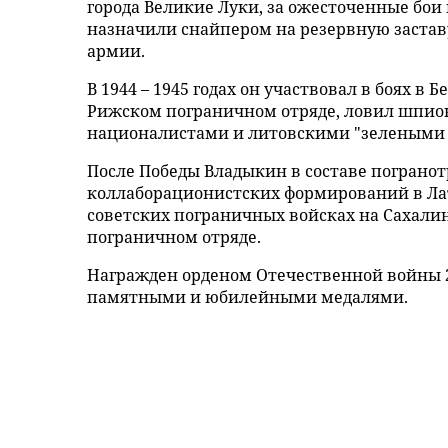
города Великие Луки, за ожесточенные бои
назначили снайпером на резервную заставу
армии.
В 1944 – 1945 годах он участвовал в боях в
Рижском пограничном отряде, ловил шпион
националистами и литовскими "зелеными 
После Победы Владыкин в составе пограно
коллаборационистских формирований в Латв
советских пограничных войсках на Сахалин
пограничном отряде.
Награжден орденом Отечественной войны 2
памятными и юбилейными медалями.