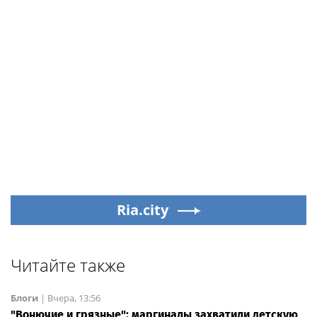
Ria.city
Читайте также
Блоги
|
Вчера, 13:56
"Вонючие и грязные": маргиналы захватили детскую