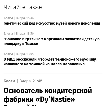
Читайте также
Блоги
|
Вчера, 15:46
Генетический код искусства: музей нового поколения
Блоги
|
Вчера, 13:56
"Вонючие и грязные": маргиналы захватили детскую
площадку в Томске
Блоги
|
Вчера, 13:55
В МВД рассказали, что ждет темнокожего мужчину,
напавшего на томичей на Павла Нарановича
Блоги
|
Вчера, 21:48
Основатель кондитерской
фабрики «Dy’Nastie»