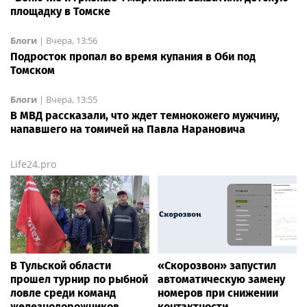
площадку в Томске
Блоги
|
Вчера, 13:56
Подросток пропал во время купания в Оби под
Томском
Блоги
|
Вчера, 13:55
В МВД рассказали, что ждет темнокожего мужчину,
напавшего на томичей на Павла Нарановича
Life24.pro
В Тульской области
«Скорозвон» запустил
прошел турнир по рыбной
автоматическую замену
ловле среди команд
номеров при снижении
железнодорожников
контактности