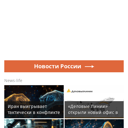
Новости России
News-life
Иран выигрывает
«Деловые Линии»
тактически в конфликте
открыли новый офис в
с США, заявил
аэропорту
Ибрагимов
Благовещенска