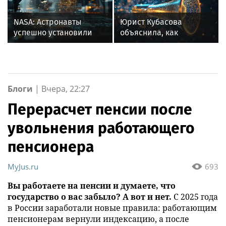
NASA: Астронавты
Юрист Кубасова
успешно установили
объяснила, как
оборудование на МКС в
бороться с шумными
четверг
соседями в СНТ
Блоги
|
Вчера, 22:27
Перерасчет пенсии после
увольнения работающего
пенсионера
MyJus.ru
693
Вы работаете на пенсии и думаете, что
государство о вас забыло? А вот и нет.
С 2025 года
в России заработали новые правила: работающим
пенсионерам вернули индексацию, а после