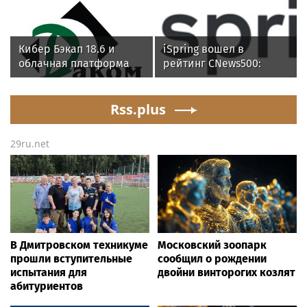
месяц программы
Кибер Бэкап 18.6 и
iSpring вошел в
облачная платформа
рейтинг CNews500:
SpaceVM 6.5.9. успешно
крупнейшие ИТ-
прошли испытания на
компании России
совместимость
Rss.plus
29ru.net
В Дмитровском техникуме
Московский зоопарк
прошли вступительные
сообщил о рождении
испытания для
двойни винторогих козлят
абитуриентов