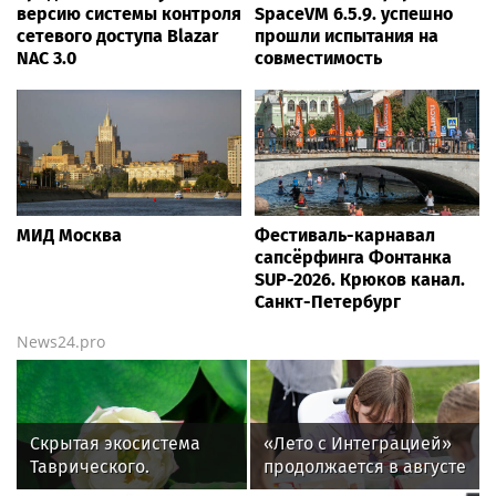
версию системы контроля
SpaceVM 6.5.9. успешно
сетевого доступа Blazar
прошли испытания на
NAC 3.0
совместимость
МИД Москва
Фестиваль-карнавал
сапсёрфинга Фонтанка
SUP-2026. Крюков канал.
Санкт-Петербург
News24.pro
Скрытая экосистема
«Лето с Интеграцией»
Таврического.
продолжается в августе
— заключительный