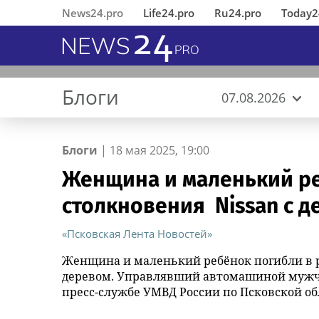
News24.pro
Life24.pro
Ru24.pro
Today2
Блоги
07.08.2026
Блоги
|
18 мая 2025, 19:00
Женщина и маленький ре
В Ингушетии состоялось
«Деловые Линии» открыли
MWS AI выложила
Почти спряталась
Изящное лето: куда пойти на
Вернувшиеся из 
«Деловые Линии
«ИНКА 4.0» пред
Панорама с пере
Резкое похолода
столкновения Nissan с 
открытие
новый офис в аэропорту
«универсальный фильтр» для
выходных в Томске
Челябинске пере
подход к создан
ожидаются в Том
отреставрированного по
Благовещенска
больших языковых моделей в
новый адрес
автоматического
инициативе
открытый доступ
производства
«Псковская Лента Новостей»
республиканского МВД
Женщина и маленький ребёнок погибли в р
памятника первому Герою
деревом. Управлявший автомашиной мужчи
России Суламбеку Осканову
пресс-службе УМВД России по Псковской об