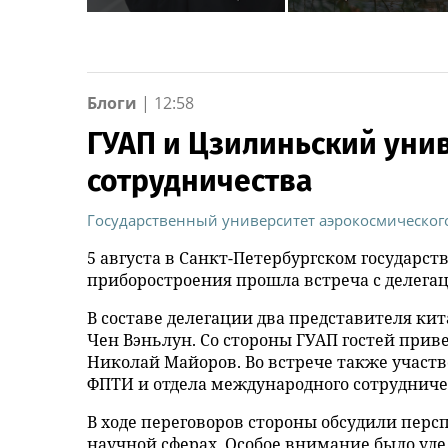
Москвы порезали
на свет птенцы
несовершеннолетнего
красного фламинг
Блоги
|
12:58
ГУАП и Цзилиньский уни
сотрудничества
Государственный университет аэрокосмическог
5 августа в Санкт-Петербургском государс
приборостроения прошла встреча с делега
В составе делегации два представителя ки
Чен Вэньлун. Со стороны ГУАП гостей при
Николай Майоров. Во встрече также участ
ФПТИ и отдела международного сотрудниче
В ходе переговоров стороны обсудили перс
научной сферах. Особое внимание было у