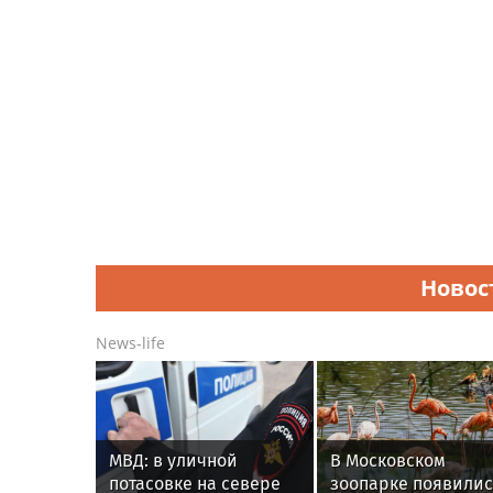
Новос
News-life
МВД: в уличной
В Московском
потасовке на севере
зоопарке появилис