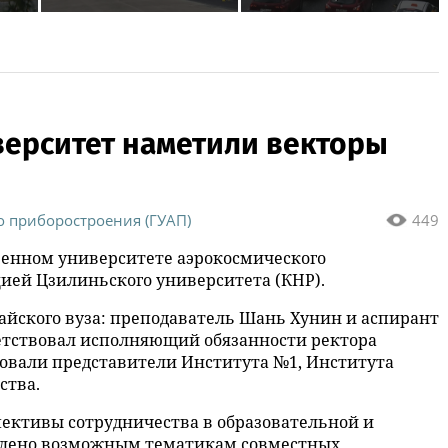
переезжают на новый
закроют из-за
о
адрес
фестиваля
«Яузафест»
верситет наметили векторы
о приборостроения (ГУАП)
449
твенном университете аэрокосмического
цией Цзилиньского университета (КНР).
тайского вуза: преподаватель Шань Хунин и аспирант
ветствовал исполняющий обязанности ректора
вовали представители Института №1, Института
ства.
пективы сотрудничества в образовательной и
делено возможным тематикам совместных