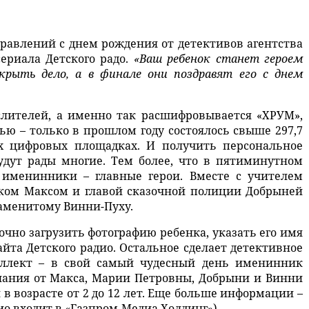
равлений с днем рождения от детективов агентства
ериала Детского радо.
«Ваш ребенок станет героем
ыть дело, а в финале они поздравят его с днем
ителей, а именно так расшифровывается «ХРУМ»,
ью – только в прошлом году состоялось свыше 297,7
х цифровых площадках. И получить персональное
удут рады многие. Тем более, что в пятиминутном
 именинники – главные герои. Вместе с учителем
ом Максом и главой сказочной полиции Добрыней
наменитому Винни-Пуху.
очно загрузить фотографию ребенка, указать его имя
йта Детского радио. Остальное сделает детективное
еллект – в свой самый чудесный день именинник
лания от Макса, Марии Петровны, Добрыни и Винни
 в возрасте от 2 до 12 лет. Еще больше информации –
ио входит в «Газпром-Медиа Холдинг»).