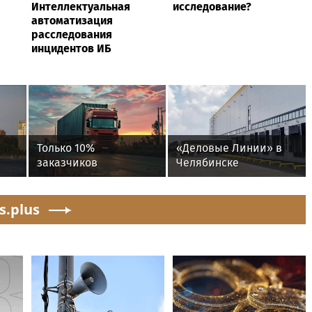
Интеллектуальная
исследование?
автоматизация
расследования
инцидентов ИБ
Только 10%
«Деловые Линии» в
заказчиков
Челябинске
проверяют реальную
переезжают на новый
готовность
адрес
s.plus
перевозчиков к
переходу на ЭДО –
«Деловые Линии» и
«Ренессанс
страхование»