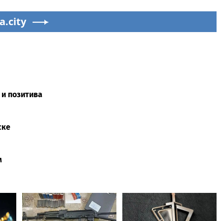
a.city
 и позитива
ске
м