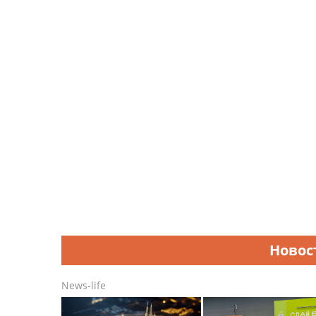
Новос
News-life