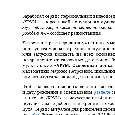
Заработал сервис персональных видеопозд
«ХРУМ» – персонажей популярного аудиос
мультфильма, поможет детективам раскр
рождения»
, – сообщает радиостанция.
Хитрейшие расследования умнейших мысл
пользуются у ребят огромной популярност
млн запусков подкаста на всех основны
поздравление от сказочных детективов б
мультфильме
«ХРУМ. Особенный день»
,
математики Марией Петровной, школьник
они возьмутся за сложно дело и помогут з
Чтобы заказать видеопоздравление, достат
и дату рождения в специальном
разделе
са
агентство «ХРУМ» и искусственный инт
получит самые добрые и искренние поже
Пуха. Сервис актуален для родителей детей
на
сайте
Детского радио (в составе ГПМ Рад