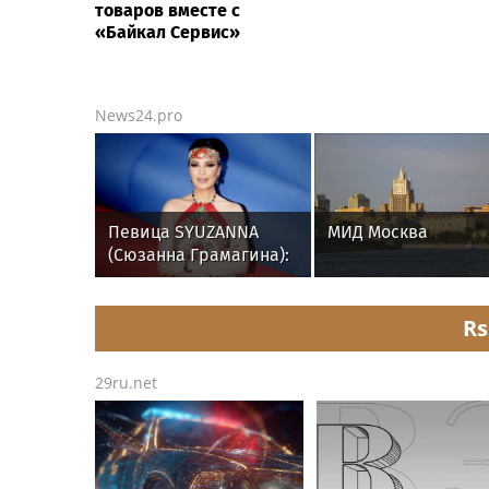
товаров вместе с
«Байкал Сервис»
News24.pro
Певица SYUZANNA
МИД Москва
(Сюзанна Грамагина):
как перестать
волноваться и начать
говорить спокойно
Rs
29ru.net