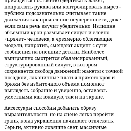
приходится постоянно одергивать жакет,
поправлять рукава или контролировать вырез -
публика подсознательно считывает такие
движения как проявление неуверенности, даже
если сама речь звучит убедительно. Излишне
объемный крой размывает силуэт и словно
«прячет» человека, а чрезмерно облегающие
модели, напротив, смещают акцент с сути
сообщения на внешние детали. Наиболее
выигрышно смотрится сбалансированный,
структурированный силуэт, в котором
сохраняется свобода движений: жакеты с точной
посадкой, лаконичные платья прямого кроя и
брюки без избыточного объема помогают
выглядеть собранно и уверенно, оставаясь
уместными как вживую, так и на экране.
Аксессуары способны добавить образу
выразительности, но на сцене легко перейти
грань, когда украшения начинают отвлекать.
Серьги, активно ловящие свет, массивные