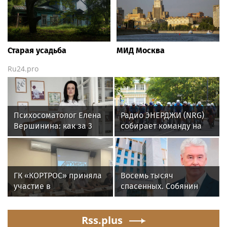
Старая усадьба
МИД Москва
Ru24.pro
Психосоматолог Елена
Радио ЭНЕРДЖИ (NRG)
Вершинина: как за 3
собирает команду на
минуты вернуть себе
Tour de Russie в
равновесие
Петербурге
ГК «КОРТРОС» приняла
Восемь тысяч
участие в
спасенных. Собянин
пресс‑конференции о
рассказал о Центре
развитии строительной
радиохирургии Склифа
отрасли в Челябинске
Rss.plus