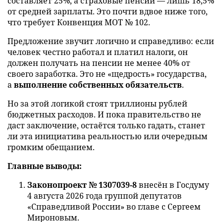
составляет 25%, а страховые пенсии — лишь 18,5%
от средней зарплаты. Это почти вдвое ниже того,
что требует Конвенция МОТ № 102.
Предложение звучит логично и справедливо: если
человек честно работал и платил налоги, он
должен получать на пенсии не менее 40% от
своего заработка. Это не «щедрость» государства,
а
выполнение собственных обязательств
.
Но за этой логикой стоят триллионы рублей
бюджетных расходов. И пока правительство не
даст заключение, остаётся только гадать, станет
ли эта инициатива реальностью или очередным
громким обещанием.
Главные выводы:
Законопроект № 1307039-8
внесён в Госдуму
4 августа 2026 года группой депутатов
«Справедливой России» во главе с Сергеем
Мироновым.