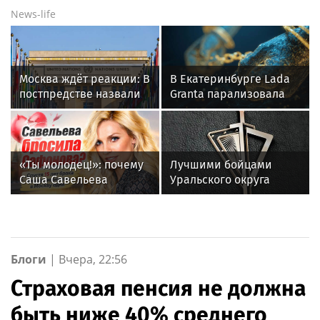
News-life
Москва ждёт реакции: В
В Екатеринбурге Lada
постпредстве назвали
Granta парализовала
молчание ООН
движение на
«зелёным светом» для
Амундсена
атак ВСУ
«Ты молодец!»: почему
Лучшими бойцами
Саша Савельева
Уральского округа
вернулась в Москву без
Росгвардии стали
Кирилла Сафонова
военнослужащие
после 15 лет брака
озерского соединения
по охране важных
государственных
Блоги
|
Вчера, 22:56
объектов
Страховая пенсия не должна
быть ниже 40% среднего