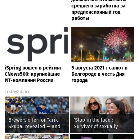
среднего заработка за
предпенсионный год
работы
iSpring вошел в рейтинг
5 августа 2021 г салют в
CNews500: крупнейшие
Белгороде в честь Дня
ИТ-компании России
города
Today24.pro
Brewers offer for Tarik
‘Slap in the face’:
Skubal revealed — and
Survivor of sexually
it’s better than the
explicit deepfakes