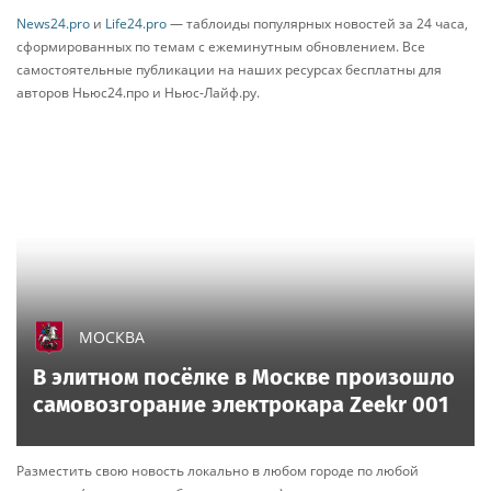
безопасности человека и природы, относится к
этой теме с научным скепсисом. По его мнению,
вода действительно реагирует на акустические
волны, но механизм этого взаимодействия куда
прозаичнее, чем принято считать.
Колебания, а не магия
Научное сообщество уже давно вышло за рамки
споров о «памяти воды», хотя сама идея до сих пор
вызывает ожесточенные дискуссии. Согласно
исследованиям, вода, как сжимаемая среда и
«коллективное зеркало», действительно меняет
свою молекулярную структуру под влиянием
внешних факторов — в том числе звуковых
колебаний . Однако здесь важно отделить зерна от
плевел.
Когда мы говорим о воздействии звука, речь идет
не о том, что молекулы «запоминают» мелодию, а
о физическом эффекте: акустические волны