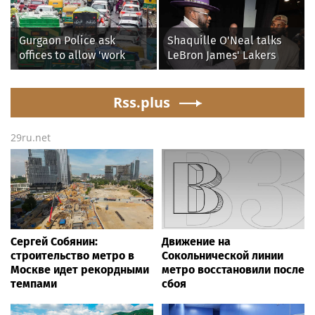
Dodgers
lashes out over
Republicans stalling on
AOC’s AI crimes bill
Gurgaon Police ask
Shaquille O'Neal talks
offices to allow 'work
LeBron James' Lakers
from home' as heavy rain
legacy, why his new 76ers
floods roads again
might be extremely
Rss.plus
'dangerous'
29ru.net
Сергей Собянин:
Движение на
строительство метро в
Сокольнической линии
Москве идет рекордными
метро восстановили после
темпами
сбоя