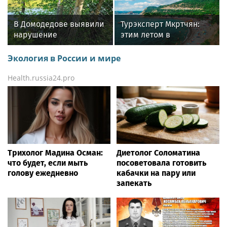
Электрохимическая обработка разрушает
молекулы загрязнителей, а этап
структурирования пересобирает воду в мелкие
кластеры, характерные для чистой природной
воды. В результате мы получаем «чистый лист»
без вредоносных частотных сигналов, на котором
мы можем, если захотим, оставить добрый след.
Но, как подчеркивает разработчик Горшков,
главное в воде ПВВК — это не гипотетическая
«запись» наших эмоций, а конкретная физика:
нейтральный pH, отрицательный окислительно-
восстановительный потенциал и полное
отсутствие вредных примесей.
Подробнее о технологии и принципах очистки
воды вы можете узнать на официальном сайте
www.pvvk.ru
, а также в наших соцсетях:
ВКонтакте:
www.vk.com/voda.pvvk