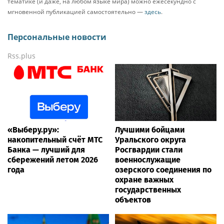
вызывают механические колебания среды, что в
свою очередь влияет на образование и
разрушение водных кластеров . Кластеры — это
временные ассоциации молекул воды,
соединенных водородными связями. И именно их
структура чувствительна к внешним
«встряскам».
Резонанс и его последствия
Эксперименты показывают, что инфразвуковые
волны низкой частоты (в районе 5–10 Гц)
способны разрушать небольшие кластеры воды .
Это резонансный эффект: волна попадает «в такт»
с собственными колебаниями структуры и ломает
ее. В звуковом и ультразвуковом диапазонах
картина иная: воздействие более хаотичное, оно
приводит к уменьшению количества мелких и
средних кластеров, провоцируя их объединение в
сверхкрупные образования .