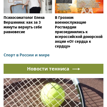
YouTube:
https://www.youtube.com/channel/UCJcTudVnwcHopZKU
Дзен:
www.dzen.ru/vodapvvk
Источник:
Алексей Сёмин
Этот материал опубликован пользователем сайта через
форму добавления новостей.
Ответственность за содержание материала несет автор
публикации. Точка зрения автора может не совпадать с
позицией редакции.
Rss.plus