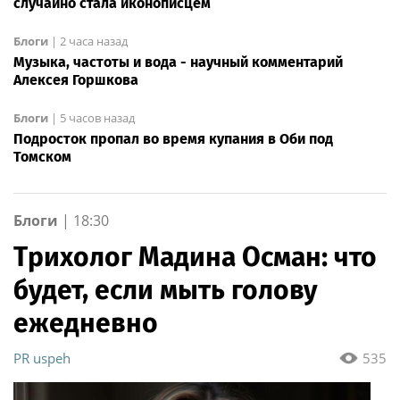
случайно стала иконописцем
Блоги
|
2 часа назад
Музыка, частоты и вода - научный комментарий
Алексея Горшкова
Блоги
|
5 часов назад
Подросток пропал во время купания в Оби под
Томском
Блоги
|
18:30
Трихолог Мадина Осман: что
будет, если мыть голову
ежедневно
PR uspeh
535