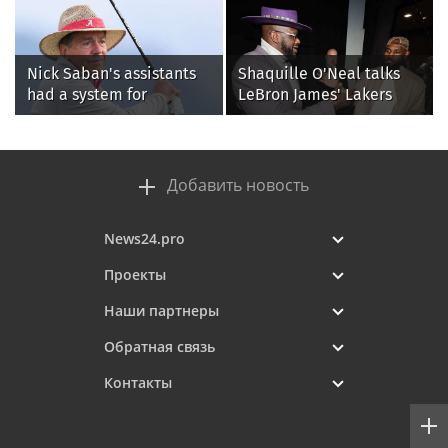
Ria.city
Читайте также
Блоги
|
5 часов назад
"Ощущение вечности": томичка рассказала, как
случайно стала иконописцем
Блоги
|
8 часов назад
Рома слышит. Теперь ему нужно научиться понимать
речь
Блоги
|
5 часов назад
1,2 миллиона в урне: как курьер стал звеном
преступной цепочки в Томске