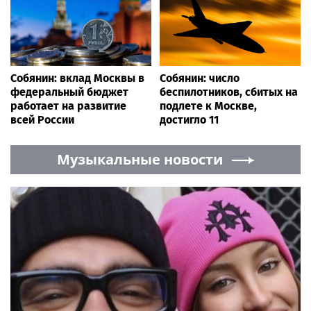
Это не мистика, а чистая физика, которую можно
измерить, например, методом лазерного
светорассеяния. Музыка в данном случае
выступает лишь как источник волн
определенных частот.
432 против 440: что говорит наука?
Одна из самых популярных тем в «водной»
эзотерике — сравнение частот 432 Гц и 440 Гц.
Сторонники «природного строя» утверждают, что
первая частота гармоничнее и полезнее для воды.
Исследования действительно фиксируют разницу
между воздействием этих частот: они по-разному
меняют спектр поглощения воды, увеличивая
количество «льдоподобной», сильно связанной
воды и уменьшая количество малых кластеров .
Алексей Горшков обращает внимание на важный
нюанс: разница в эффекте от 432 и 440 Гц была
зафиксирована, и она специфична не только для