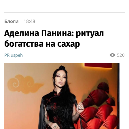
военнослужащие
адрес
озерского соединения
по охране важных
государственных
Блоги
|
18:48
объектов
Аделина Панина: ритуал
богатства на сахар
PR uspeh
520