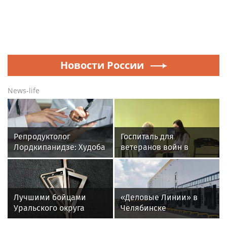
Новости России
News-life
Репродуктолог
Госпиталь для
Лордкипанидзе: Худоба
ветеранов войн в
может навсегда лишить
Екатеринбурге получил
женщину фертильности
новое оборудование
для реабилитации
Лучшими бойцами
«Деловые Линии» в
Уральского округа
Челябинске
Росгвардии стали
переезжают на новый