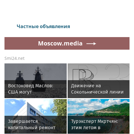
Музыка, частоты и вода -
научный комментарий
Алексея Горшкова
Алексей Сёмин
587
Разработчик ПВВК объясняет, какие эффекты звука на
воду подтверждает наука, а где начинается зона гипотез.
Разговоры о воздействии музыки на воду сегодня
можно услышать повсеместно. От историй о
кристаллах, которые «радуются» классике и
«плачут» от тяжелого рока, до утверждений, что
определенные частоты способны исцелять
буквально на молекулярном уровне. Алексей
Сергеевич Горшков, кандидат технических наук,
разработчик систем ПВВК и академик
Международной Академии Наук Экологии,