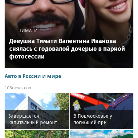
самой частоты, но и для типа воды (минеральная,
очищенная) . Однако это никоим образом не
говорит о том, что одна частота «исцеляет», а
другая «вредит». Это демонстрирует лишь
высокую чувствительность водной среды к
любым внешним колебаниям, но не дает оценку
«плохо» или «хорошо».
От звука к очистке
В компании ПВВК прекрасно знают о
чувствительности воды к внешним сигналам.
Именно поэтому в основе технологии лежит не
воздействие звуком, а удаление того, что эти
сигналы может нести. Вода из-под крана содержит
примеси, каждая из которых обладает своей
резонансной частотой. Это «информационный
шум», который организм вынужден
обрабатывать.
Задача системы ПВВК — не «прослушать» воду, а
очистить ее от носителей этого шума.