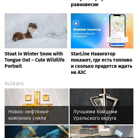
равновесие
Stoat in Winter Snow with
StarLine Навигатор
Tongue Out – Cute Wildlife
покажет, где есть топливо
Portrait
и сколько придется ждать
на АЗС
Ru24.pro
Новак: нефтяные
Лучшими бойцами
компании сняли
Уральского округа
ограничения на отпуск
Росгвардии стали
топлива
военнослужащие
озерского соединения