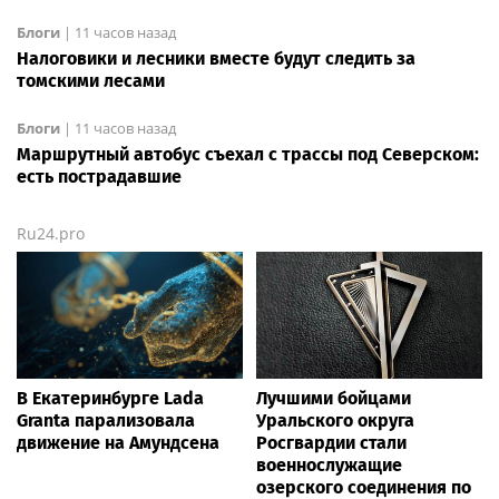
Блоги
|
11 часов назад
Налоговики и лесники вместе будут следить за
томскими лесами
Блоги
|
11 часов назад
Маршрутный автобус съехал с трассы под Северском:
есть пострадавшие
Ru24.pro
В Екатеринбурге Lada
Лучшими бойцами
Granta парализовала
Уральского округа
движение на Амундсена
Росгвардии стали
военнослужащие
озерского соединения по