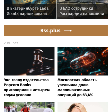
по охране важных
В Екатеринбурге Lada
В ЕАО сотрудники
государственных
Granta парализовала
Росгвардии напомнили
объектов
движение на
владельцам оружия о
Амундсена
последствиях
Rss.plus
несвоевременной
оплаты штрафов
29ru.net
Экс-главу издательства
Московская область
Popcorn Books
увеличила долю
приговорили к четырем
малоинвазивных
годам условно
операций до 63,4%