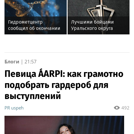
у "Краснодара" в РПЛ
Амундсена
Гидрометцентр
Лучшими бойцами
сообщил об окончании
Уральского округа
оранжевого уровня
Росгвардии стали
опасности в Москве
военнослужащие
озерского соединения
по охране важных
государственных
Блоги
|
21:57
объектов
Певица ÁARPI: как грамотно
подобрать гардероб для
выступлений
PR uspeh
492