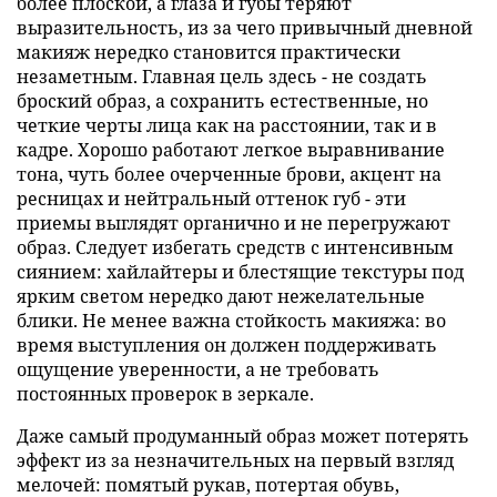
более плоской, а глаза и губы теряют
выразительность, из за чего привычный дневной
макияж нередко становится практически
незаметным. Главная цель здесь - не создать
броский образ, а сохранить естественные, но
четкие черты лица как на расстоянии, так и в
кадре. Хорошо работают легкое выравнивание
тона, чуть более очерченные брови, акцент на
ресницах и нейтральный оттенок губ - эти
приемы выглядят органично и не перегружают
образ. Следует избегать средств с интенсивным
сиянием: хайлайтеры и блестящие текстуры под
ярким светом нередко дают нежелательные
блики. Не менее важна стойкость макияжа: во
время выступления он должен поддерживать
ощущение уверенности, а не требовать
постоянных проверок в зеркале.
Даже самый продуманный образ может потерять
эффект из за незначительных на первый взгляд
мелочей: помятый рукав, потертая обувь,