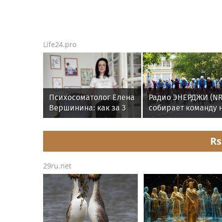
Life24.pro
Психосоматолог Елена
Радио ЭНЕРДЖИ (NR
Вершинина: как за 3
собирает команду 
минуты вернуть себе
Tour de Russie в
равновесие
Петербурге
Rs
29ru.net