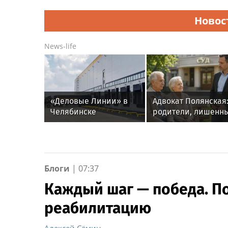
Новос
News-life
«Деловые Линии» в
Адвокат Полянская
Челябинске
родители, лишенн
переезжают на новый
прав, не могут
адрес
требовать алимен
с детей
Блоги
|
07:37
Каждый шаг — победа. П
реабилитацию
Алексей Сёмин