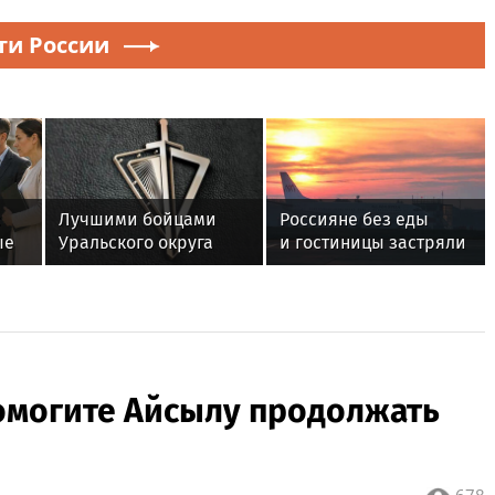
ти России
:
Лучшими бойцами
Россияне без еды
ые
Уральского округа
и гостиницы застряли
Росгвардии стали
в аэропорту Египта
ты
военнослужащие
после отмены рейса
озерского соединения
по охране важных
государственных
объектов
омогите Айсылу продолжать
678