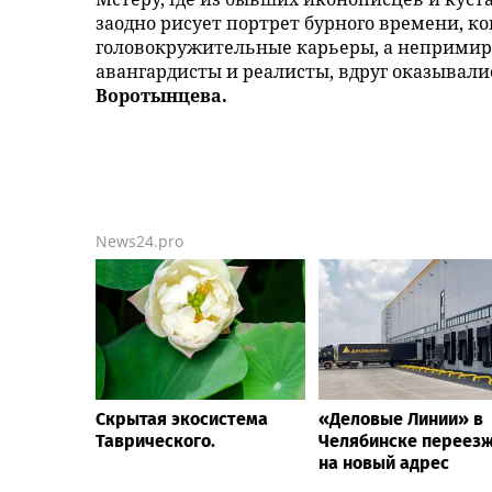
заодно рисует портрет бурного времени, к
головокружительные карьеры, а неприми
авангардисты и реалисты, вдруг оказывали
Воротынцева.
News24.pro
Скрытая экосистема
«Деловые Линии» в
Таврического.
Челябинске переез
на новый адрес