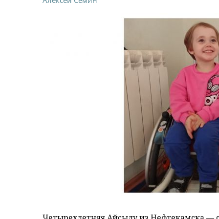
Четырехлетняя Айсылу из Нефтекамска — с