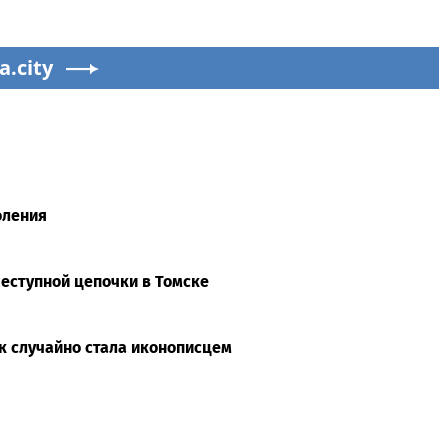
a.city
оления
преступной цепочки в Томске
к случайно стала иконописцем