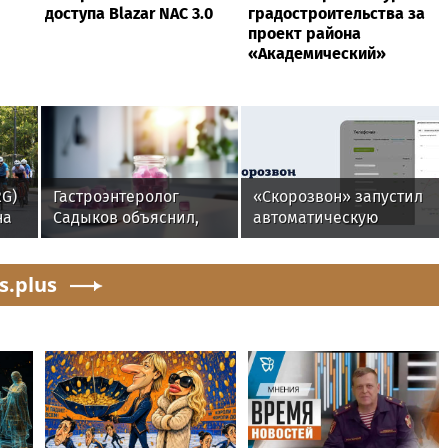
доступа Blazar NAC 3.0
градостроительства за
проект района
«Академический»
G)
Гастроэнтеролог
«Скорозвон» запустил
на
Садыков объяснил,
автоматическую
как сахар в рационе
замену номеров при
ускоряет
снижении
s.plus
изнашивание тканей
контактности