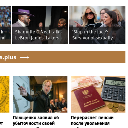
ik
Shaquille O'Neal talks
‘Slap in the face’:
and
LeBron James' Lakers
Survivor of sexually
legacy, why his new
explicit deepfakes
76ers might be
lashes out over
s.plus
extremely 'dangerous'
Republicans stalling on
AOC’s AI crimes bill
Плющенко заявил об
Перерасчет пенсии
ут
убыточности своей
после увольнения