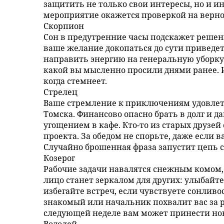
защитить не только свои интересы, но и и
мероприятие окажется проверкой на верн
Скорпион
Сон в предутренние часы подскажет решен
ваше желание докопаться до сути приведет
направить энергию на генеральную уборку.
какой вы мысленно просили днями ранее. 
когда стемнеет.
Стрелец
Ваше стремление к приключениям удовлет
Томска. Финансово опасно брать в долг и д
угощением в кафе. Кто-то из старых друзей
проекта. За обедом не спорьте, даже если 
Случайно брошенная фраза запустит цепь с
Козерог
Рабочие задачи навалятся снежным комом, 
лицо станет зеркалом для других: улыбайте
избегайте встреч, если чувствуете сонливос
знакомый или начальник похвалит вас за р
следующей неделе вам может принести нов
Водолей