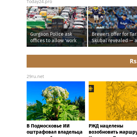
Today24.pro
Gurgaon Police ask
Brewers offer for Tar
offices to allow 'work
Skubal revealed — 
from home' as heavy
it’s better than the
rain floods roads again
Dodgers
Rs
29ru.net
В Подмосковье ИИ
РЖД нацелены
оштрафовал владельца
возобновить маршр