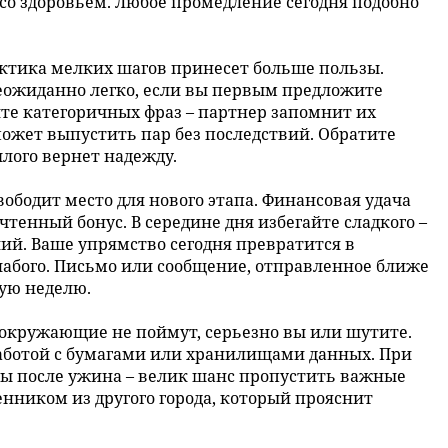
 со здоровьем. Любое промедление сегодня подобно
актика мелких шагов принесет больше пользы.
еожиданно легко, если вы первым предложите
те категоричных фраз – партнер запомнит их
может выпустить пар без последствий. Обратите
лого вернет надежду.
бодит место для нового этапа. Финансовая удача
чтенный бонус. В середине дня избегайте сладкого –
ий. Ваше упрямство сегодня превратится в
слабого. Письмо или сообщение, отправленное ближе
ую неделю.
 окружающие не поймут, серьезно вы или шутите.
аботой с бумагами или хранилищами данных. При
ы после ужина – велик шанс пропустить важные
енником из другого города, который прояснит