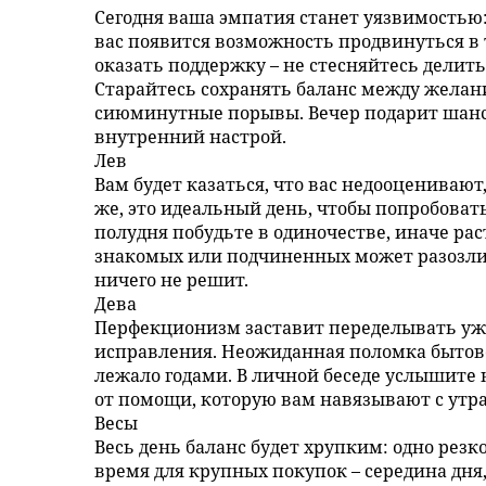
Сегодня ваша эмпатия станет уязвимостью:
вас появится возможность продвинуться в 
оказать поддержку – не стесняйтесь дели
Старайтесь сохранять баланс между желан
сиюминутные порывы. Вечер подарит шанс 
внутренний настрой.
Лев
Вам будет казаться, что вас недооценивают,
же, это идеальный день, чтобы попробовать 
полудня побудьте в одиночестве, иначе рас
знакомых или подчиненных может разозлить
ничего не решит.
Дева
Перфекционизм заставит переделывать уже 
исправления. Неожиданная поломка бытово
лежало годами. В личной беседе услышите н
от помощи, которую вам навязывают с утра
Весы
Весь день баланс будет хрупким: одно рез
время для крупных покупок – середина дн