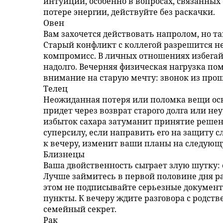
интуиции, особенно в вопросах, связанных
потере энергии, действуйте без раскачки.
Овен
Вам захочется действовать напролом, но т
Старый конфликт с коллегой разрешится н
компромисс. В личных отношениях избегай
надолго. Вечерняя физическая нагрузка по
внимание на старую мечту: звонок из прош
Телец
Неожиданная потеря или поломка вещи осво
придет через возврат старого долга или неу
избыток сахара затуманит принятие решен
суперсилу, если направить его на защиту 
к вечеру, изменит ваши планы на следующ
Близнецы
Ваша двойственность сыграет злую шутку:
Лучше займитесь в первой половине дня р
этом не подписывайте серьезные документ
пункты. К вечеру ждите разговора с родств
семейный секрет.
Рак