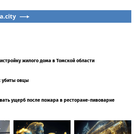
a.city
ристройку жилого дома в Томской области
: убиты овцы
ывать ущерб после пожара в ресторане-пивоварне