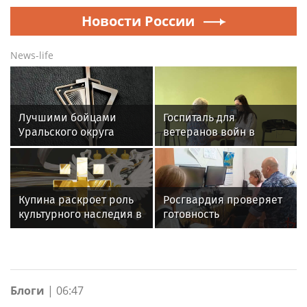
Новости России
News-life
Лучшими бойцами
Госпиталь для
Уральского округа
ветеранов войн в
Росгвардии стали
Екатеринбурге получил
военнослужащие
новое оборудование
озерского соединения
для реабилитации
по охране важных
Купина раскроет роль
Росгвардия проверяет
государственных
культурного наследия в
готовность
объектов
единстве России
образовательных
учреждений к новому
учебному году
Блоги
|
06:47