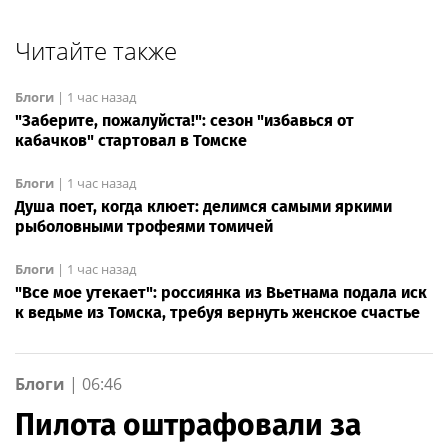
Читайте также
Блоги
|
1 час назад
"Заберите, пожалуйста!": сезон "избавься от
кабачков" стартовал в Томске
Блоги
|
1 час назад
Душа поет, когда клюет: делимся самыми яркими
рыболовными трофеями томичей
Блоги
|
1 час назад
"Все мое утекает": россиянка из Вьетнама подала иск
к ведьме из Томска, требуя вернуть женское счастье
Блоги
|
06:46
Пилота оштрафовали за