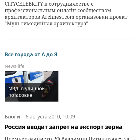
CITYCELEBRITY в сотрудничестве с
профессиональным онлайн-сообществом
архитекторов Archnest.com организован проект
"Мультимедийная архитектура".
Все города от А до Я
News-life
МВД: в уличной
потасовке
на севере Москвы
порезали
несовершеннолетнего
Блоги
|
6 августа 2010, 10:09
Россия вводит запрет на экспорт зерна
Премьер-министр РФ Владимир Путин взялся за