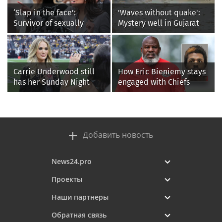
‘Slap in the face’:
'Waves without quake':
Survivor of sexually
Mystery well in Gujarat
explicit deepfakes
baffles locals as water
lashes out over
ripples for 5 days; watch
Republicans stalling on
AOC’s AI crimes bill
Carrie Underwood still
How Eric Bieniemy stays
has her Sunday Night
engaged with Chiefs
Football fastball,
while tending to wife,
awkward Jim Harbaugh &
who recovers from
Baywatch Livvy Dunne!
alleged shooting by son
Добавить новость
News24.pro
Проекты
Наши партнеры
Обратная связь