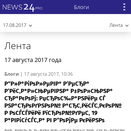
Блоги
17.08.2017
Лента
Лента
17 августа 2017 года
Блоги
|
17 августа 2017, 10:36
Р“Р»Р°РіРѕР»РµРІР° Р’РµСЂР°
Р’РёС‚Р°Р»СЊРµРІРЅР° Р±РѕР»СЊРЅР°
СЂР°РєРѕРј: РџСЂРѕС‰Р°РЅРёРµ СЃ
РЅР°СЂРѕРґРЅРѕР№ Р°СЂС‚РёСЃС‚РєРѕР№
Р РѕСЃСЃРёРё РїСЂРѕР№РґРµС‚ 19
Р°РІРіСѓСЃС‚Р° РІ Р”РѕРјРµ РєРёРЅРѕ