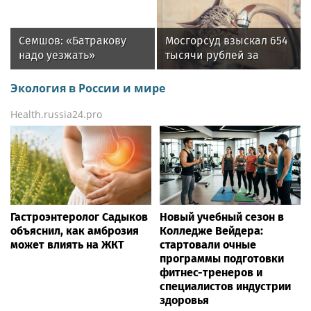
дольше, чем зимой
Семшов: «Батракову
Мосгорсуд взыскал 654
надо уезжать»
тысячи рублей за
залив квартиры из-за
открывшей кран кошки
Экология в России и мире
Health.russia24.pro
Гастроэнтеролог Садыков
Новый учебный сезон в
объяснил, как амброзия
Колледже Вейдера:
может влиять на ЖКТ
стартовали очные
программы подготовки
фитнес-тренеров и
специалистов индустрии
здоровья