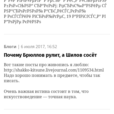
Р“Р»Р°РіРѕР»РµРІР° Р’РµСЂР° Р’РёС‚Р°Р»СЊРµРІРЅР°
Р±РѕР»СЊРЅР° СЂР°РєРѕРј: РџСЂРѕС‰Р°РЅРёРµ СЃ
РЅР°СЂРѕРґРЅРѕР№ Р°СЂС‚РёСЃС‚РєРѕР№
Р РѕСЃСЃРёРё РїСЂРѕР№РґРµС‚ 19 Р°РІРіСѓСЃС‚Р° РІ
Р”РѕРјРµ РєРёРЅРѕ
Блоги
|
6 июля 2017, 16:52
Почему Брюллов рулит, а Шилов сосёт
Вот такие посты про живопись я люблю:
http://shakko-kitsune.livejournal.com/1109534.html
Надо хорошо понимать в предмете, чтобы так
писать.
Очень важная истина состоит в том, что
искусствоведение — точная наука.