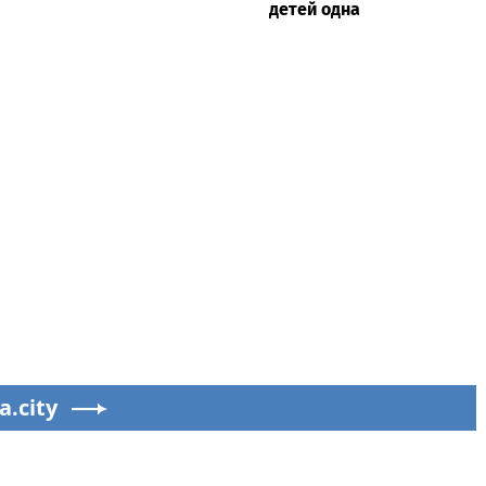
детей одна
a.city