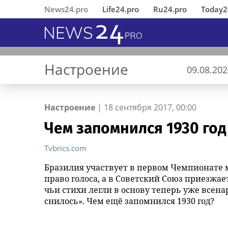
News24.pro
Life24.pro
Ru24.pro
Today2
Настроение
09.08.202
Настроение
|
18 сентября 2017, 00:00
Чем запомнился 1930 год
В Ингушетии состоялось
«Деловые Линии» открыли
ГК «Умные решения»
Перед пробуждением
И.И. о романе Удерживатель (
Вернувшиеся из 
«Деловые Линии
MWS AI выложил
Кадр сто пятый. 
И.И. о романе Уд
открытие
новый офис в аэропорту
представила комплексный
Удерживающий сейчас )
Челябинске пере
«универсальный
Удерживающий се
Tvbrics.com
отреставрированного по
Благовещенска
подход построения
русского вологодского
новый адрес
больших языков
русского волого
инициативе
киберустойчивости
писателя и поэта Андрея
открытый доступ
писателя и поэта
Бразилия участвует в первом Чемпионате
республиканского МВД
предприятий АПК
Малышева ( роман
Малышева ( ром
право голоса, а в Советский Союз приезжа
памятника первому Герою
опубликован в 2016 г. )
опубликован в 201
чьи стихи легли в основу теперь уже всен
России Суламбеку Осканову
снилось». Чем ещё запомнился 1930 год?