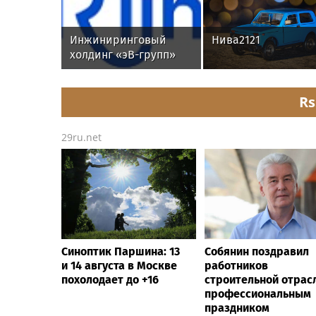
Инжиниринговый
Нива2121
холдинг «эВ-групп»
ускорил кадровый
документооборот с
помощью HRlink
Rs
29ru.net
Синоптик Паршина: 13
Собянин поздравил
и 14 августа в Москве
работников
похолодает до +16
строительной отрас
профессиональным
праздником