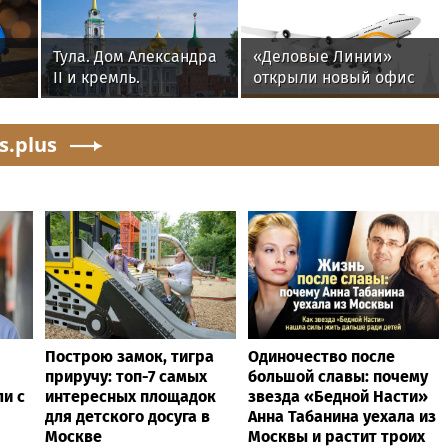
Тула. Дом Александра
«Деловые Линии»
II и кремль.
открыли новый офис
в аэропорту
Благовещенска
s.plus
Построю замок, тигра
Одиночество после
приручу: топ-7 самых
большой славы: почему
ли с
интересных площадок
звезда «Бедной Насти»
для детского досуга в
Анна Табанина уехала из
Москве
Москвы и растит троих