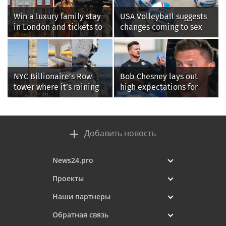
Win a luxury family stay
USA Volleyball suggests
in London and tickets to
changes coming to sex
see West End smash-hit
testing, while junior
Oliver!
families raise male
athlete concerns
NYC Billionaire’s Row
Bob Chesney lays out
tower where it’s raining
high expectations for
‘chunks of concrete’
UCLA athletics
losing value fast: ‘It’s too
dangerous’
Добавить новость
News24.pro
Проекты
Наши партнеры
Обратная связь