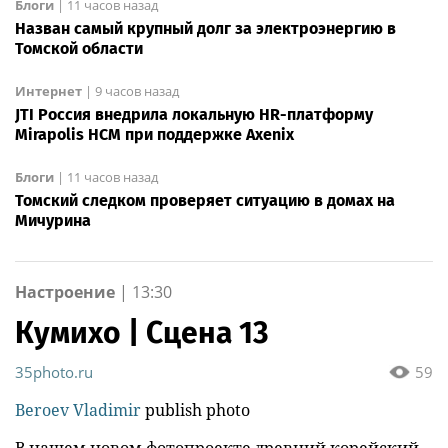
Блоги
|
11 часов назад
Назван самый крупный долг за электроэнергию в
Томской области
Интернет
|
9 часов назад
JTI Россия внедрила локальную HR-платформу
Mirapolis HCM при поддержке Axenix
Блоги
|
11 часов назад
Томский следком проверяет ситуацию в домах на
Мичурина
Настроение
|
13:30
Кумихо | Сцена 13
35photo.ru
59
Beroev Vladimir
publish photo
В нашем новом фотопроекте древний корейский