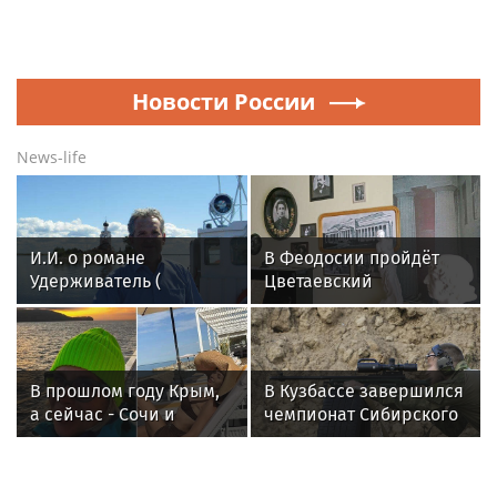
Новости России
News-life
И.И. о романе
В Феодосии пройдёт
Удерживатель (
Цветаевский
Удерживающий сейчас
музыкально-
) русского вологодского
поэтический
писателя и поэта
фестиваль: программа
Андрея Малышева (
В прошлом году Крым,
В Кузбассе завершился
роман опубликован в
а сейчас - Сочи и
чемпионат Сибирского
2016 г. )
Грузия: куда этим
ордена Жукова округа
летом отправились
Росгвардии по
отдыхать российские
служебно-боевой