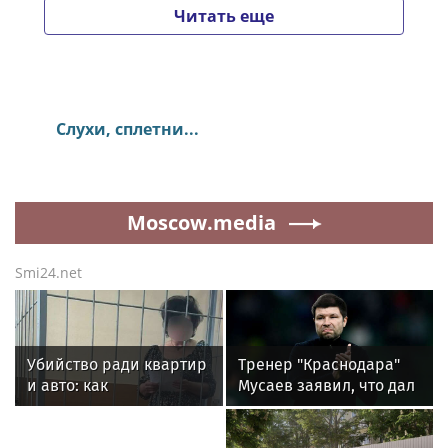
Читать еще
Слухи, сплетни...
Moscow.media
Smi24.net
Убийство ради квартир
Тренер "Краснодара"
и авто: как
Мусаев заявил, что дал
пенсионерка из Москвы
установку играть через
наняла киллера для
зону Жедсона