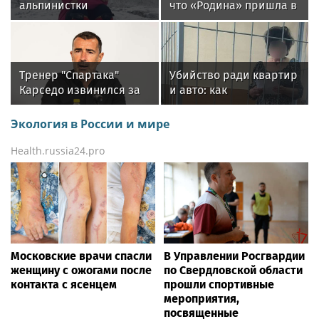
альпинистки
что «Родина» пришла в
Наговициной останется
РПЛ надолго»
на пике Победы
Тренер "Спартака"
Убийство ради квартир
Карседо извинился за
и авто: как
поражение от
пенсионерка из Москвы
"Краснодара" в 3-м туре
наняла киллера для
Экология в России и мире
РПЛ
мужа
Health.russia24.pro
Московские врачи спасли
В Управлении Росгвардии
женщину с ожогами после
по Свердловской области
контакта с ясенцем
прошли спортивные
мероприятия,
посвященные