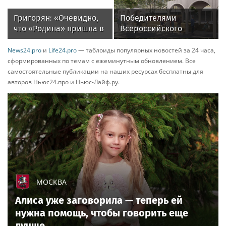
мужа
Григорян: «Очевидно,
Победителями
что «Родина» пришла в
Всероссийского
РПЛ надолго»
конкурса
благоустройства стали
News24.pro
и
Life24.pro
— таблоиды популярных новостей за 24 часа,
пять городов
сформированных по темам с ежеминутным обновлением. Все
Подмосковья
самостоятельные публикации на наших ресурсах бесплатны для
авторов Ньюс24.про и Ньюс-Лайф.ру.
МОСКВА
Алиса уже заговорила — теперь ей
нужна помощь, чтобы говорить еще
лучше