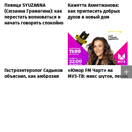
Певица SYUZANNA
Кажетта Ахметжанова:
(Сюзанна Грамагина): как
как пригласить добрых
перестать волноваться и
духов в новый дом
начать говорить спокойно
Гастроэнтеролог Садыков
«Юмор FM Чарт» на
объяснил, как амброзия
МУЗ‑ТВ: микс шуток, песен
может влиять на ЖКТ
и позитива