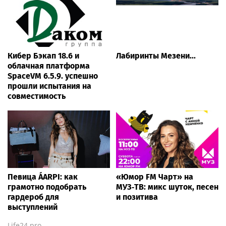
Кибер Бэкап 18.6 и
Лабиринты Мезени...
облачная платформа
SpaceVM 6.5.9. успешно
прошли испытания на
совместимость
Певица ÁARPI: как
«Юмор FM Чарт» на
грамотно подобрать
МУЗ‑ТВ: микс шуток, песен
гардероб для
и позитива
выступлений
Life24.pro