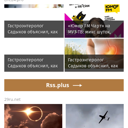
Гастроэнтеролог
«Юмор FM Чарт» на
Садыков объяснил, как
МУЗ‑ТВ: микс шуток,
сахар в рационе
песен и позитива
ускоряет изнашивание
тканей
Гастроэнтеролог
Гастроэнтеролог
Садыков объяснил, как
Садыков объяснил, как
амброзия может влиять
амброзия может влиять
на ЖКТ
на ЖКТ
Rss.plus
29ru.net