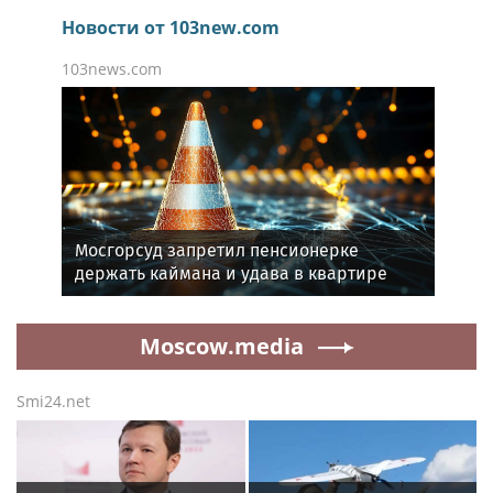
Alena Ruban
publish photo
Улаганский район Республики Алтай, сентябрь
2025 В этом сентябре снова будем здесь снимать.
Приглашаю в экспедицию \"В гости к ледникам\"
любителей совмещать съёмку с лёгким
треккингом. Даты: 15-24 сентября Размер группы:
4 человека (с водителем, то есть мной). Осталось 1
место. В маршрут включены долины крупнейших
ледников Южно-Чуйского х...
Источник:
35photo.ru
Rss.plus