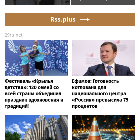
страхование»
минуты вернуть себе
Innostage TDIR
равновесие
Интеллектуальная
Rss.plus
автоматизация
расследования
инцидентов ИБ
29ru.net
Фестиваль «Крылья
Ефимов: Готовность
детства»: 120 семей со
котлована для
всей страны объединил
национального центра
праздник вдохновения и
«Россия» превысила 75
традиций!
процентов