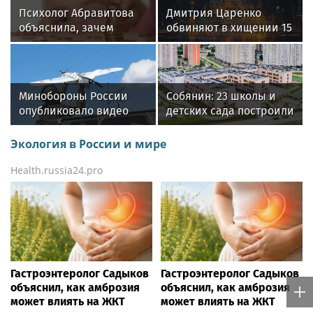
ИГОРЬ БУТМАН
Бутман назвал неочевидную причину
отказа иностранных артистов от
концертов в РФ
Разместить свою новость локально в любом городе по любой
тематике (и даже, на любом языке мира) можно ежесекундно с
мгновенной публикацией самостоятельно —
здесь
.
Персональные новости
Rss.plus