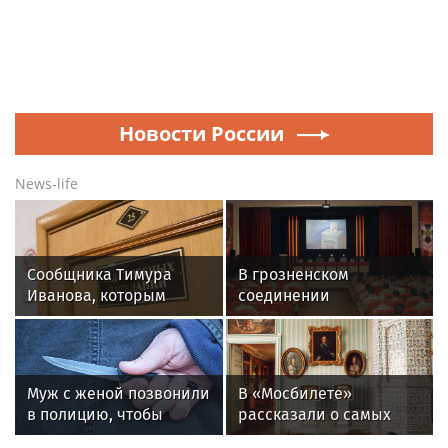
Новости России
News-life
Сообщника Тимура
В грозненском
Иванова, которым
соединении
оказался гражданин
Росгвардии прошла
Германии, осудят в РФ
встреча с
заочно
представителями
избирательной
Муж с женой позвонили
В «Мосбилете»
комиссии
в полицию, чтобы
рассказали о самых
сообщить о желании
интересных