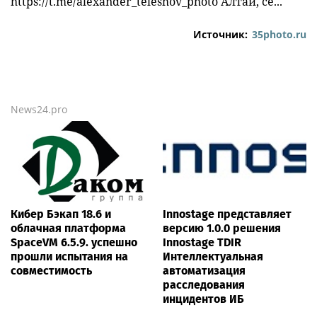
https://t.me/alexander_teleshov_photo Алтай, се...
Источник:
35photo.ru
News24.pro
Кибер Бэкап 18.6 и
Innostage представляет
облачная платформа
версию 1.0.0 решения
SpaceVM 6.5.9. успешно
Innostage TDIR
прошли испытания на
Интеллектуальная
совместимость
автоматизация
расследования
инцидентов ИБ