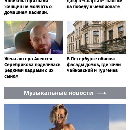
Новости от 103new.com
103news.com
Мосгорсуд запретил пенсионерке
держать каймана и удава в квартире
Moscow.media
Smi24.net