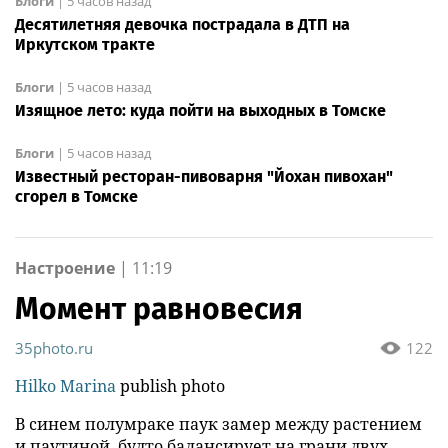
Блоги
|
5 часов назад
Десятилетняя девочка пострадала в ДТП на
Иркутском тракте
Блоги
|
5 часов назад
Изящное лето: куда пойти на выходных в Томске
Блоги
|
5 часов назад
Известный ресторан-пивоварня "Йохан пивохан"
сгорел в Томске
Настроение
|
11:19
Момент равновесия
35photo.ru
122
Hilko Marina
publish photo
В синем полумраке паук замер между растением
и паутиной, будто балансирует на грани двух