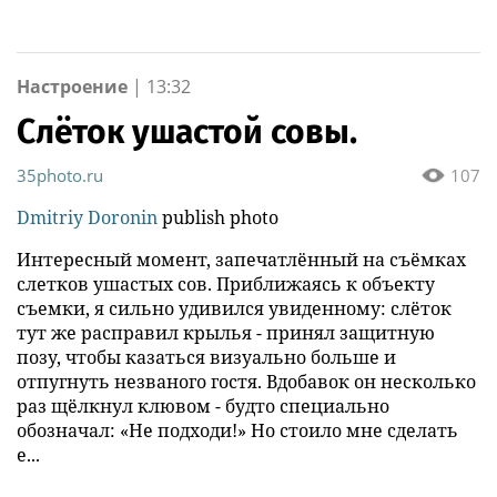
зарезать друг друга
пешеходных
экскурсиях августа
Настроение
|
13:32
Слёток ушастой совы.
35photo.ru
107
Dmitriy Doronin
publish photo
Интересный момент, запечатлённый на съёмках
слетков ушастых сов. Приближаясь к объекту
съемки, я сильно удивился увиденному: слёток
тут же расправил крылья - принял защитную
позу, чтобы казаться визуально больше и
отпугнуть незваного гостя. Вдобавок он несколько
раз щёлкнул клювом - будто специально
обозначал: «Не подходи!» Но стоило мне сделать
е...