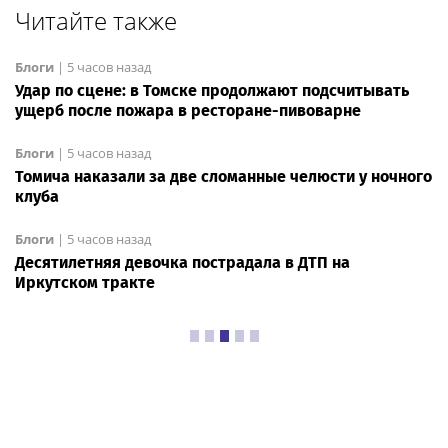
Читайте также
Блоги
|
5 часов назад
Удар по сцене: в Томске продолжают подсчитывать
ущерб после пожара в ресторане-пивоварне
Блоги
|
5 часов назад
Томича наказали за две сломанные челюсти у ночного
клуба
Блоги
|
5 часов назад
Десятилетняя девочка пострадала в ДТП на
Иркутском тракте
Настроение
|
10:15
Под тонким льдом
35photo.ru
147