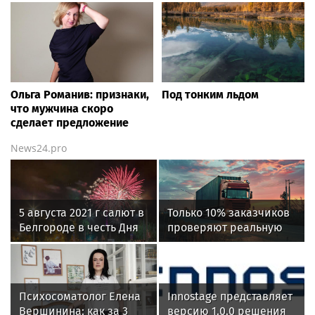
Ольга Романив: признаки,
Под тонким льдом
что мужчина скоро
сделает предложение
News24.pro
5 августа 2021 г салют в
Только 10% заказчиков
Белгороде в честь Дня
проверяют реальную
города
готовность
перевозчиков к
переходу на ЭДО –
«Деловые Линии» и
Психосоматолог Елена
Innostage представляет
«Ренессанс
Вершинина: как за 3
версию 1.0.0 решения