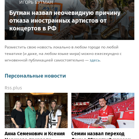
Ria.city
Читайте также
Блоги
|
9 часов назад
Каждый шаг — победа. Помогите Айсылу продолжать
реабилитацию
Блоги
|
5 часов назад
Тело утонувшего подростка нашли под Томском
Блоги
|
5 часов назад
В Томске ищут свидетелей ДТП, в котором пострадал
подросток
Читать еще