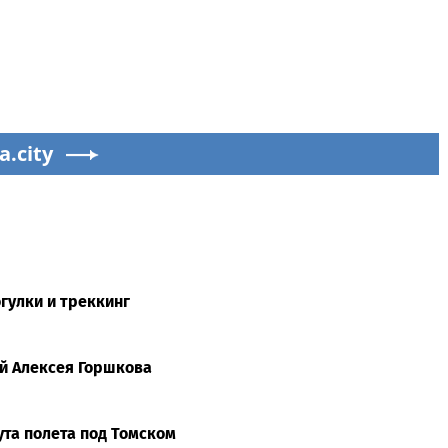
a.city
гулки и треккинг
ий Алексея Горшкова
та полета под Томском