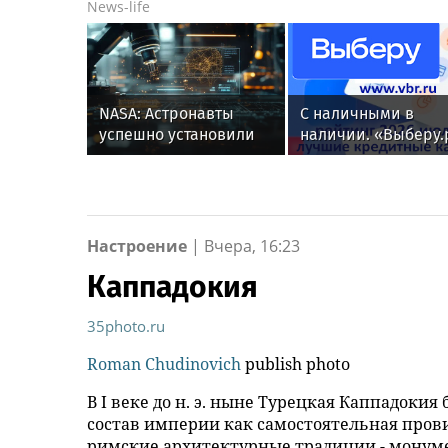
News-life
NASA: Астронавты
С наличными в
успешно установили
наличии. «Выберу.
оборудование на МКС
составил рейтинг
в четверг
кредитных карт дл
снятия денег за ию
2026 года
Настроение
|
Вчера, 16:23
Каппадокия
35photo.ru
Roman Chudinovich
publish photo
В I веке до н. э. ныне Турецкая Каппадокия 
состав империи как самостоятельная пров
римские архитектурные традиции - монум