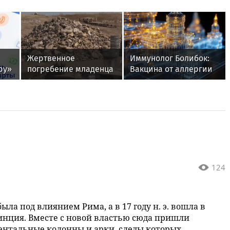
Жертвенное
Иммунолог Болибок:
ру»
погребение младенца
Вакцина от аллергии
обнаружили
на животных не
я
археологи на востоке
разработана
ль
Крыма Учёные
обнаружили останки
младенца под
алтарным столом,
вмурованным в
основание северной
стены храма Зевса
124
Генарха и Сотера.
Захоронение,
предположительно...
была под влиянием Рима, а в 17 году н. э. вошла в
инция. Вместе с новой властью сюда пришли
ентальные колонны и арки, следы которых