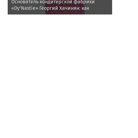
Основатель кондитерской фабрики
«Dy’Nastie» Георгий Хачинян: как
необычные добавки в шоколаде реально
работают, а какие - маркетинг