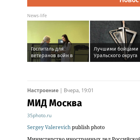
News-life
Госпиталь для
Лучшими бойцами
ветеранов войн в
Уральского округа
Екатеринбурге
Росгвардии стали
получил новое
военнослужащие
оборудование для
озерского соедине
реабилитации
по охране важных
государственных
Настроение
|
Вчера, 19:01
объектов
МИД Москва
35photo.ru
Sergey Valerevich
publish photo
Министерство иностранных дел Российско