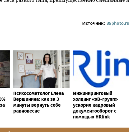
ые леса разного типа, преимущественно смешанные и
Источник:
35photo.ru
Психосоматолог Елена
Инжиниринговый
40%
Вершинина: как за 3
холдинг «эВ-групп»
 за
минуты вернуть себе
ускорил кадровый
равновесие
документооборот с
помощью HRlink