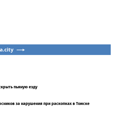
a.city
скрыть пьяную езду
рсников за нарушения при раскопках в Томске