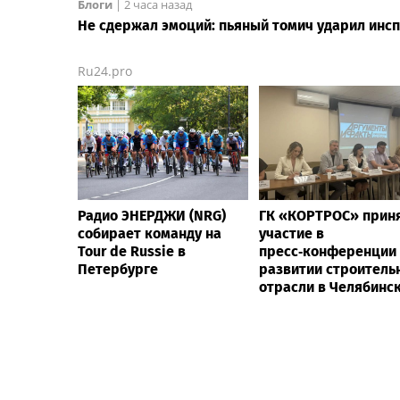
Блоги
|
2 часа назад
Не сдержал эмоций: пьяный томич ударил инс
Ru24.pro
Радио ЭНЕРДЖИ (NRG)
ГК «КОРТРОС» прин
собирает команду на
участие в
Tour de Russie в
пресс‑конференции
Петербурге
развитии строитель
отрасли в Челябинс