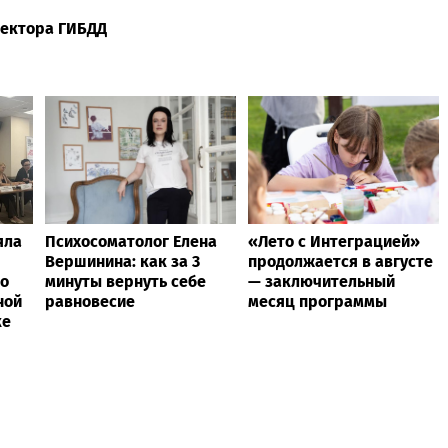
пектора ГИБДД
яла
Психосоматолог Елена
«Лето с Интеграцией»
Вершинина: как за 3
продолжается в августе
 о
минуты вернуть себе
— заключительный
ной
равновесие
месяц программы
ке