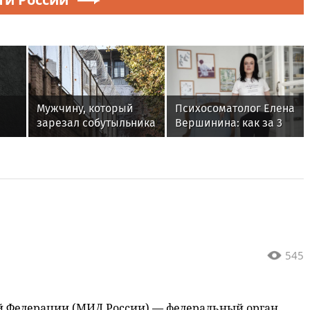
Мужчину, который
Психосоматолог Елена
зарезал собутыльника
Вершинина: как за 3
в Солнечногорске,
минуты вернуть себе
отправили в СИЗО
равновесие
ния
545
й Федерации (МИД России) — федеральный орган