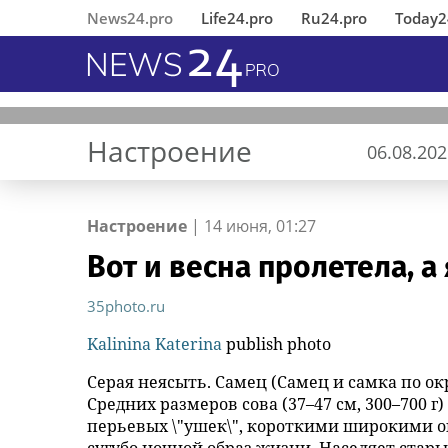
News24.pro
Life24.pro
Ru24.pro
Today2
Настроение
06.08.202
Настроение
|
14 июня, 01:27
Вот и весна пролетела, а
В Ингушетии состоялось
«Деловые Линии» и «Авито
MWS AI выложила
Не шути с огнем
Томичка сорвала погоны с
Вернувшиеся из 
«Деловые Линии
«ИНКА 4.0» пред
Pitino
Подросток пропа
открытие
Работа»: спрос на молодых
«универсальный фильтр» для
полицейского и попала в суд
Работа»: спрос 
подход к создан
купания в Оби п
отреставрированного по
специалистов в логистике
больших языковых моделей в
специалистов в 
автоматического
35photo.ru
инициативе
продолжает расти
открытый доступ
продолжает раст
производства
Kalinina Katerina
publish photo
республиканского МВД
памятника первому Герою
Серая неясыть. Самец (Самец и самка по ок
России Суламбеку Осканову
Средних размеров сова (37–47 см, 300–700 
перьевых \"ушек\", короткими широкими о