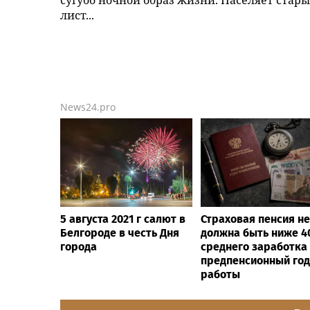
сугубо ночной образ жизни. Населяет стар
лист...
News24.pro
5 августа 2021 г салют в
Страховая пенсия не
Белгороде в честь Дня
должна быть ниже 
города
среднего заработка
предпенсионный год
работы