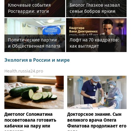
Ключевые события
Биолог Глазков назвал
Росгвардии: итоги
семьи бобров ярким
недели с 13 по 19 июля
примером
(видео)
матриархальных
отношений
Политические партии
Лофт на 70 квадратов:
и Общественная палата
как выглядит
России подписали
московская квартира
соглашение
Вани Дмитриенко,
Экология в России и мире
купленная в 17 лет
Health.russia24.pro
Диетолог Соломатина
Докторское знание. Сын
посоветовала готовить
великого врача Олега
кабачки на пару или
Филатова продолжает его