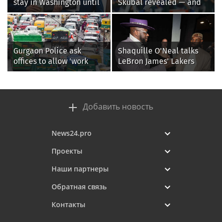
stay in Washington until
Skubal revealed — and
Protect College Sports
it’s better than the
Act passes this week
Dodgers
Gurgaon Police ask
Shaquille O'Neal talks
offices to allow 'work
LeBron James' Lakers
from home' as heavy rain
legacy, why his new 76ers
floods roads again
might be extremely
'dangerous'
Добавить новость
News24.pro
Проекты
Наши партнеры
Обратная связь
Контакты