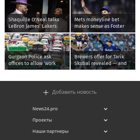
Shaquille O'Neal talks
Mets moneyline bet
LeBron James' Lakers
makes sense as Foster
legacy, why his new 76ers
Griffin faces first start
might be extremely
with Cleveland
'dangerous'
Guardians
Gurgaon Police ask
Brewers offer for Tarik
offices to allow 'work
Skubal revealed — and
from home' as heavy rain
it’s better than the
floods roads again
Dodgers
Добавить новость
News24.pro
Проекты
Наши партнеры