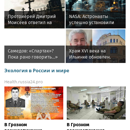
Протоиерей Дмитрий
NASA: Астронавты
Моисеев ответил на
успешно установили
вопрос: можно ли
оборудование на МКС в
забирать конфеты с
четверг
могил
Самедов: «Спартак»?
Храм XVI века на
Пока рано говорить...»
Ильинке обновлен.
Собянин рассказал об
итогах работ
Экология в России и мире
Health.russia24.pro
В Грозном
В Грозном