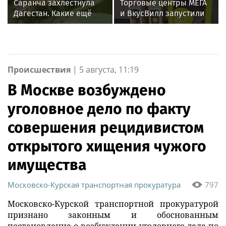
Саранча захлестнула
Торговые центры МЕГА
государственных
Дагестан. Какие ещё
и ВкусВилл запустили
объектов
регионы России под
совместный проект по
угрозой? Назван
раздельному сбору
худший сценарий
вторсырья
Происшествия
|
5 августа, 11:19
В Москве возбуждено
уголовное дело по факту
совершения рецидивистом
открытого хищения чужого
имущества
Московско-Курская транспортная прокуратура
797
Московско-Курской транспортной прокуратурой
признано законным и обоснованным
постановление о возбуждении уголовного дела по