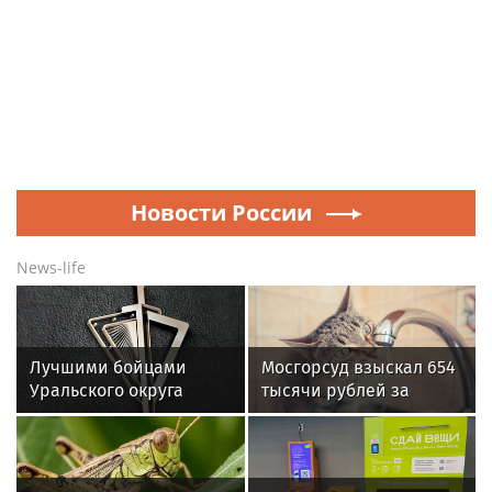
Новости России
News-life
Лучшими бойцами
Мосгорсуд взыскал 654
Уральского округа
тысячи рублей за
Росгвардии стали
залив квартиры из-за
военнослужащие
открывшей кран кошки
озерского соединения
по охране важных