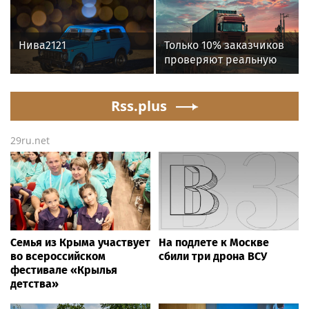
прошли испытания на
производственной
совместимость
инфраструктуры в
четырех регионах
Нива2121
Только 10% заказчиков
проверяют реальную
готовность
перевозчиков к
Rss.plus
переходу на ЭДО –
«Деловые Линии» и
«Ренессанс
29ru.net
страхование»
Семья из Крыма участвует
На подлете к Москве
во всероссийском
сбили три дрона ВСУ
фестивале «Крылья
детства»