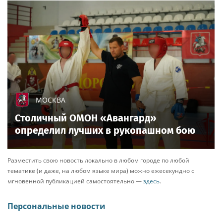
МОСКВА
Столичный ОМОН «Авангард»
определил лучших в рукопашном бою
Разместить свою новость локально в любом городе по любой
тематике (и даже, на любом языке мира) можно ежесекундно с
мгновенной публикацией самостоятельно —
здесь
.
Персональные новости