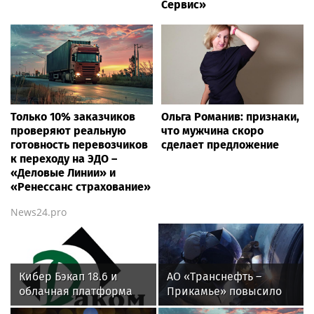
Сервис»
Только 10% заказчиков
Ольга Романив: признаки,
проверяют реальную
что мужчина скоро
готовность перевозчиков
сделает предложение
к переходу на ЭДО –
«Деловые Линии» и
«Ренессанс страхование»
News24.pro
Кибер Бэкап 18.6 и
АО «Транснефть –
облачная платформа
Прикамье» повысило
SpaceVM 6.5.9. успешно
надежность