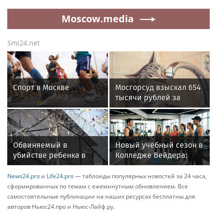
Moscow.media
Smi24.net
Спорт в Москве
Мосгорсуд взыскал 654
тысячи рублей за
залив квартиры из-за
открывшей кран кошки
Обвиняемый в
Новый учебный сезон в
убийстве ребенка в
Колледже Вейдера:
Петербурге Жилкин
стартовали очные
содержится в
программы подготовки
News24.pro
и
Life24.pro
— таблоиды популярных новостей за 24 часа,
одиночной камере
фитнес-тренеров и
сформированных по темам с ежеминутным обновлением. Все
специалистов
самостоятельные публикации на наших ресурсах бесплатны для
индустрии здоровья
авторов Ньюс24.про и Ньюс-Лайф.ру.