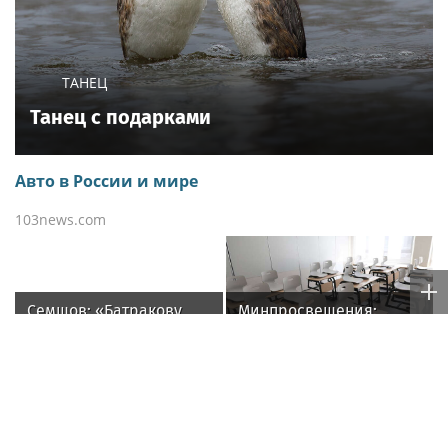
ТАНЕЦ
Танец с подарками
Авто в России и мире
103news.com
Семшов: «Батракову
Минпросвещения:
надо уезжать»
Каникулы школьников
осенью продлятся
дольше, чем зимой
Новый учебный сезон в
На подлете к Москве