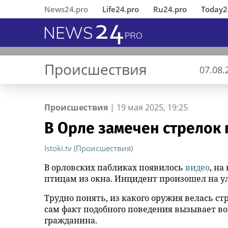
News24.pro
Life24.pro
Ru24.pro
Today2
Происшествия
07.08.
Происшествия
|
19 мая 2025, 19:25
В Орле замечен стрелок 
В Ингушетии состоялось
«Деловые Линии» открыли
MWS AI выложила
Горный лес
Активный туризм на Алтае:
Вернувшиеся из 
«Деловые Линии
«ИНКА 4.0» пред
Зимний закат ЗС
Музыка, частоты 
открытие
новый офис в аэропорту
«универсальный фильтр» для
сплавы, конные прогулки и
Челябинске пере
подход к создан
научный коммен
Istoki.tv (Происшествия)
отреставрированного по
Благовещенска
больших языковых моделей в
треккинг
новый адрес
автоматического
Алексея Горшков
инициативе
открытый доступ
производства
В орловских пабликах появилось
видео
, н
республиканского МВД
птицам из окна. Инцидент произошел на ул
памятника первому Герою
Трудно понять, из какого оружия велась с
России Суламбеку Осканову
сам факт подобного поведения вызывает во
гражданина.