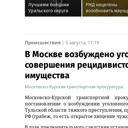
Лучшими бойцами
РЖД нацелены
Уральского округа
возобновить марш
Росгвардии стали
Иркутск – Пекин
военнослужащие
озерского соединения
по охране важных
государственных
Происшествия
|
5 августа, 11:19
объектов
В Москве возбуждено уг
совершения рецидивист
имущества
Московско-Курская транспортная прокуратура
Московско-Курской транспортной про
постановление о возбуждении уголовног
Тульской области тяжкого преступления, пре
РФ (грабеж, то есть открытое хищение чу
В ходе предварительного следствия устано