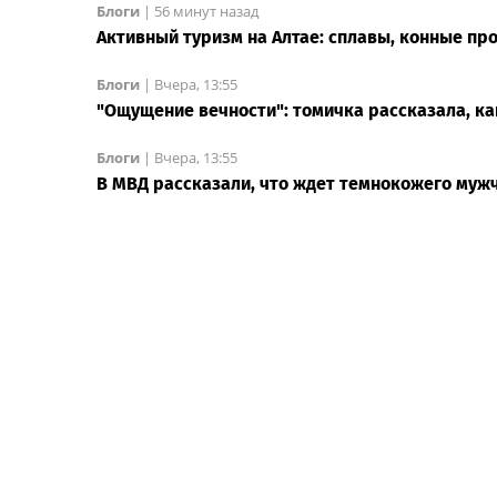
Блоги
|
56 минут назад
Активный туризм на Алтае: сплавы, конные про
Блоги
|
Вчера, 13:55
"Ощущение вечности": томичка рассказала, ка
Блоги
|
Вчера, 13:55
В МВД рассказали, что ждет темнокожего муж