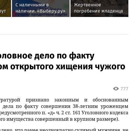
С наличными в
Жертвенное
рут
наличии. «Выберу.ру»
погребение младенца
составил рейтинг
обнаружили
кредитных карт для
археологи на востоке
снятия денег за июль
Крыма Учёные
2026 года
обнаружили останки
младенца под
алтарным столом,
оловное дело по факту
вмурованным в
основание северной
ом открытого хищения чужого
стены храма Зевса
Генарха и Сотера.
Захоронение,
предположительно...
777
куратурой признано законным и обоснованным
о дела по факту совершения 38-летним уроженцем
дусмотренного п. «д» ч. 2 ст. 161 Уголовного кодекса
жого имущества совершенный в крупном размере).
влено, что ранее неоднократно судимый мужчине, не