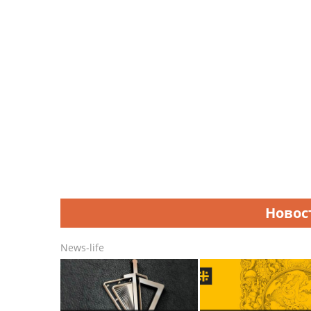
Новос
News-life