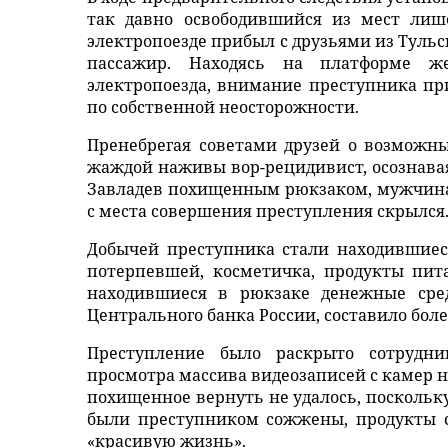
так давно освободившийся из мест лиш
электропоезде прибыл с друзьями из Тульс
пассажир. Находясь на платформе ж
электропоезда, внимание преступника пр
по собственной неосторожности.
Пренебрегая советами друзей о возможн
жаждой наживы вор-рецидивист, осознавая
Завладев похищенным рюкзаком, мужчина
с места совершения преступления скрылся
Добычей преступника стали находившиес
потерпевшей, косметичка, продукты пит
находившиеся в рюкзаке денежные сред
Центрального банка России, составило бол
Преступление было раскрыто сотрудн
просмотра массива видеозаписей с камер н
похищенное вернуть не удалось, поскольк
были преступником сожжены, продукты с
«красивую жизнь».