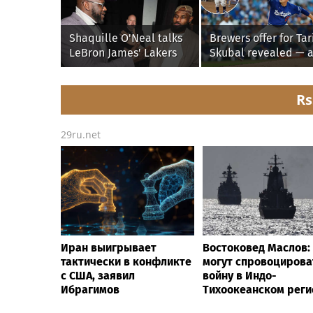
Shaquille O'Neal talks
Brewers offer for Tar
LeBron James' Lakers
Skubal revealed — 
legacy, why his new
it’s better than the
76ers might be
Dodgers
extremely 'dangerous'
Rs
29ru.net
Иран выигрывает
Востоковед Маслов:
тактически в конфликте
могут спровоцирова
с США, заявил
войну в Индо-
Ибрагимов
Тихоокеанском реги