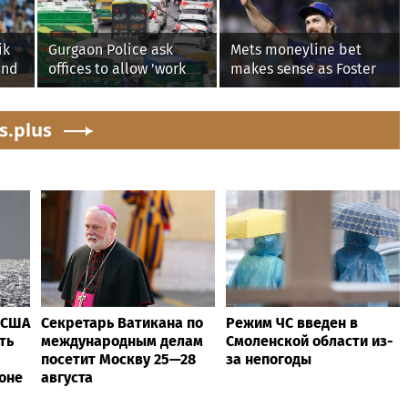
ik
Gurgaon Police ask
Mets moneyline bet
and
offices to allow 'work
makes sense as Foster
from home' as heavy
Griffin faces first start
rain floods roads again
with Cleveland
s.plus
Guardians
 США
Секретарь Ватикана по
Режим ЧС введен в
ть
международным делам
Смоленской области из-
посетит Москву 25—28
за непогоды
оне
августа