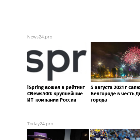
News24.pro
iSpring вошел в рейтинг
5 августа 2021 г сал
CNews500: крупнейшие
Белгороде в честь Д
ИТ-компании России
города
Today24.pro