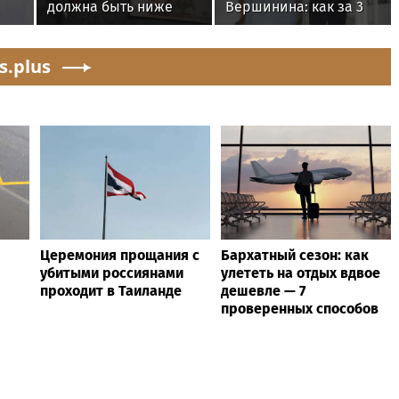
должна быть ниже
Вершинина: как за 3
40% среднего
минуты вернуть себе
заработка за
равновесие
s.plus
предпенсионный год
работы
Церемония прощания с
Бархатный сезон: как
убитыми россиянами
улететь на отдых вдвое
проходит в Таиланде
дешевле — 7
проверенных способов