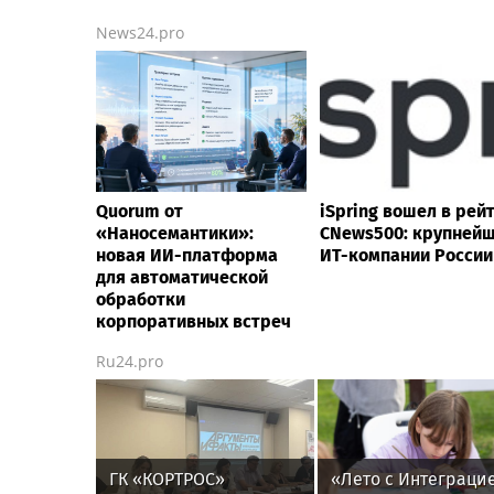
News24.pro
Quorum от
iSpring вошел в рей
«Наносемантики»:
CNews500: крупней
новая ИИ-платформа
ИТ-компании России
для автоматической
обработки
корпоративных встреч
Ru24.pro
ГК «КОРТРОС»
«Лето с Интеграци