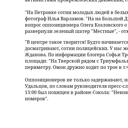
"На Петровке сотни молодых людей в белых
фотограф Илья Варламов. "На на Большой Дм
вопрос оппозиционера Олега Козловского о
развернули зеленый шатер "Местные", - от
"В центре такое творится! Будто начинает
досматривают, сотни полицейских. У нас ж
Жданова. По информации блогера Софьи Тр
площади: "На Тверской рядом с Триумфальн
периметру. Омон дружно ходит по трое в т.ч.
Оппозиционеров не только задержавают, но
Удальцов, по словам руководителя пресс-с
13:00 был похищен в районе Сокола: "Неиз
номеров".