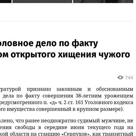
Булгакова продлили
минуты вернуть себе
до ноября
равновесие
ния
оловное дело по факту
ом открытого хищения чужого
744
куратурой признано законным и обоснованным
о дела по факту совершения 38-летним уроженцем
дусмотренного п. «д» ч. 2 ст. 161 Уголовного кодекса
жого имущества совершенный в крупном размере).
влено, что ранее неоднократно судимый мужчине, не
ения свободы в середине июня текущего года на
кой области на станцию «Серпухов», как транзитный