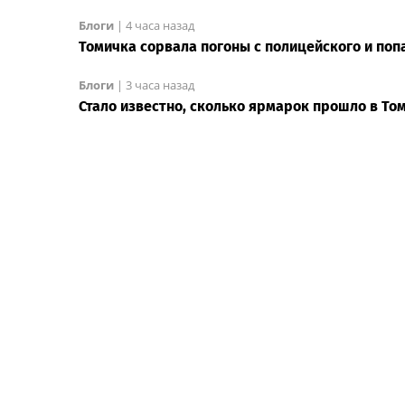
Блоги
|
4 часа назад
Томичка сорвала погоны с полицейского и попа
Блоги
|
3 часа назад
Стало известно, сколько ярмарок прошло в То