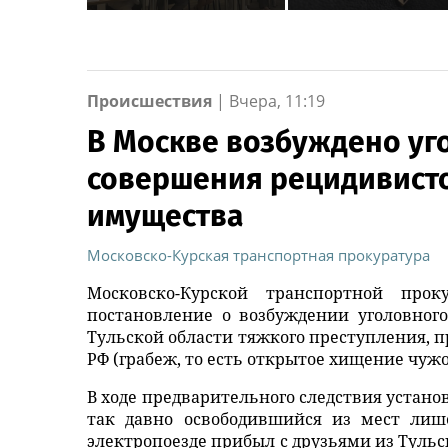
пресс‑конференции о
Росгвардии стали
развитии
военнослужащие
строительной отрасли
озерского соедине
в Челябинске
по охране важных
государственных
Происшествия
|
Вчера, 11:19
объектов
В Москве возбуждено уг
совершения рецидивист
имущества
Московско-Курская транспортная прокуратура
Московско-Курской транспортной про
постановление о возбуждении уголовног
Тульской области тяжкого преступления, пре
РФ (грабеж, то есть открытое хищение чу
В ходе предварительного следствия устано
так давно освободившийся из мест лиш
электропоезде прибыл с друзьями из Тульс