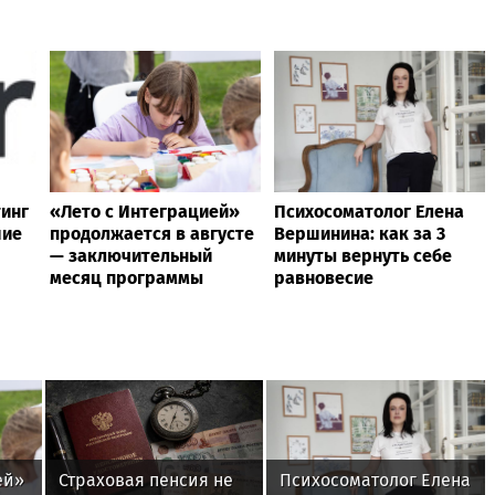
тинг
«Лето с Интеграцией»
Психосоматолог Елена
шие
продолжается в августе
Вершинина: как за 3
— заключительный
минуты вернуть себе
месяц программы
равновесие
ей»
Страховая пенсия не
Психосоматолог Елена