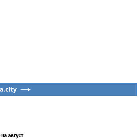
a.city
 на август