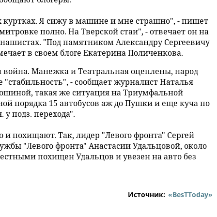
 куртках. Я сижу в машине и мне страшно", - пишет
итровке полно. На Тверской стаи", - отвечает он на
 нашистах. "Под памятником Александру Сергеевичу
мечает в своем блоге Екатерина Поличенкова.
ся война. Манежка и Театральная оцеплены, народ
е "стабильность", - сообщает журналист Наталья
ошиной, такая же ситуация на Триумфальной
ой порядка 15 автобусов аж до Пушки и еще куча по
 у подз. перехода".
 и похищают. Так, лидер "Левого фронта" Сергей
лужбы "Левого фронта" Анастасии Удальцовой, около
вестными похищен Удальцов и увезен на авто без
Источник:
«BesTToday»