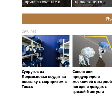
приняла участие в
продолжается в
пресс‑конференции о
августе —
развитии
заключительный
строительной отрасли
месяц программы
Rs
в Челябинске
29ru.net
Супругов из
Синоптики
Подмосковья осудят за
предупредили
посылку с сюрпризом в
москвичей о жаркой
Томск
погоде и дождях с
грозой 6 августа