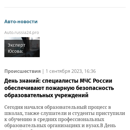
Авто-новости
Auto.russia24.pro
Эксперт
Юсова:
ОСАГО не
покрывает
повреждения
Происшествия
|
1 сентября 2023, 16:36
авто от
День знаний: специалисты МЧС России
града и
обеспечивают пожарную безопасность
ветра
образовательных учреждений
Сегодня начался образовательный процесс в
школах, также слушатели и студенты приступили
к обучению в средних профессиональных
образовательных организациях и вузах.В День