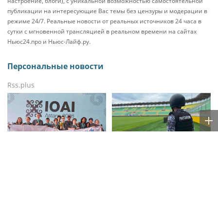
настроение, блоги), с уникальной возможностью самостоятельной
публикации на интересующие Вас темы без цензуры и модерации в
режиме 24/7. Реальные новости от реальных источников 24 часа в
сутки с мгновенной трансляцией в реальном времени на сайтах
Ньюс24.про и Ньюс-Лайф.ру.
Персональные новости
Rss.plus
Собянин: Московский
Росгвардия обеспечила
школьник победил на
правопорядок на
олимпиаде по
футбольном матче РПЛ в
искусственному
Дагестане
интеллекту