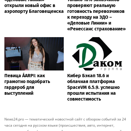
открыли новый офис в
проверяют реальную
аэропорту Благовещенска
готовность перевозчиков
к переходу на ЭДО –
«Деловые Линии» и
«Ренессанс страхование»
Певица ÁARPI: как
Кибер Бэкап 18.6 и
грамотно подобрать
облачная платформа
гардероб для
SpaceVM 6.5.9. успешно
выступлений
прошли испытания на
совместимость
News24.pro — тематический новостной сайт с обзором событий за 24
часа сегодня на русском языке (происшествия, авто, интернет,