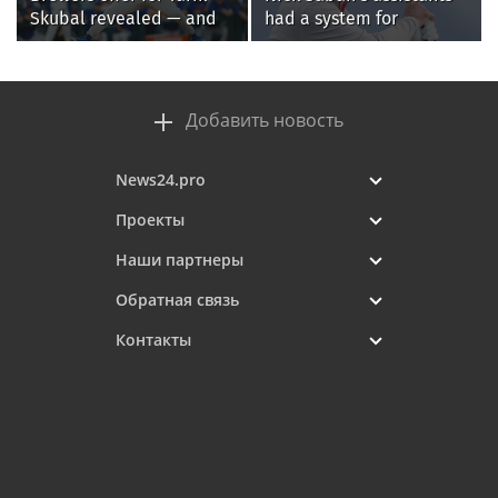
Skubal revealed — and
had a system for
it’s better than the
sneaking onto golf
Dodgers
courses without him
knowing, until it
backfired
Добавить новость
News24.pro
Проекты
Наши партнеры
Обратная связь
Контакты