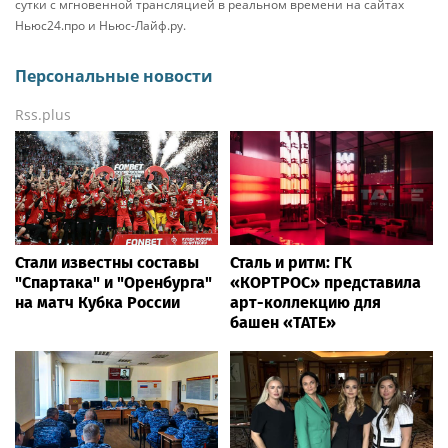
сутки с мгновенной трансляцией в реальном времени на сайтах
Ньюс24.про и Ньюс-Лайф.ру.
Персональные новости
Rss.plus
Стали известны составы
Сталь и ритм: ГК
"Спартака" и "Оренбурга"
«КОРТРОС» представила
на матч Кубка России
арт-коллекцию для
башен «TATE»