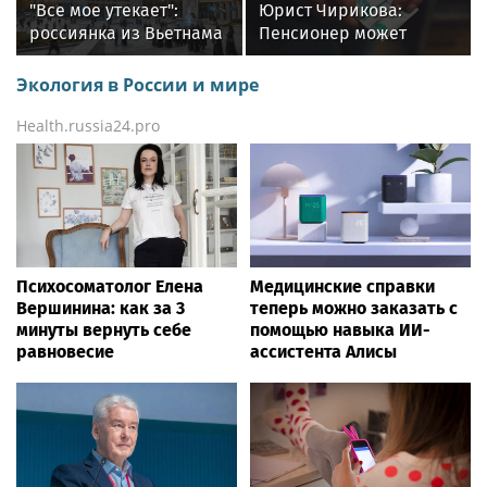
"Все мое утекает":
Юрист Чирикова:
россиянка из Вьетнама
Пенсионер может
подала иск к ведьме из
получить алименты на
Томска, требуя вернуть
свое содержание от
Экология в России и мире
женское счастье
детей
Health.russia24.pro
Психосоматолог Елена
Медицинские справки
Вершинина: как за 3
теперь можно заказать с
минуты вернуть себе
помощью навыка ИИ-
равновесие
ассистента Алисы