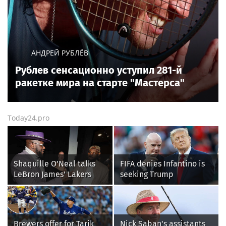
АНДРЕЙ РУБЛЁВ
Рублев сенсационно уступил 281-й
ракетке мира на старте "Мастерса"
Today24.pro
Shaquille O'Neal talks
FIFA denies Infantino is
LeBron James' Lakers
seeking Trump
legacy, why his new 76ers
administration help as
might be extremely
pressure mounts over his
'dangerous'
leadership
Brewers offer for Tarik
Nick Saban's assistants