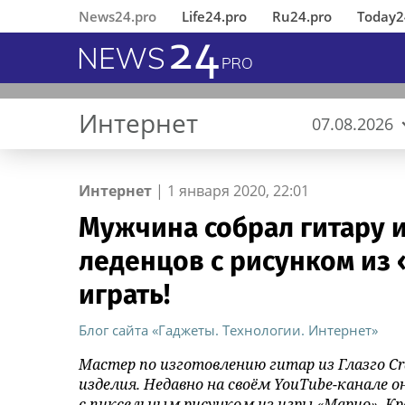
News24.pro
Life24.pro
Ru24.pro
Today2
Интернет
07.08.2026
Интернет
|
1 января 2020, 22:01
Мужчина собрал гитару и
В Ингушетии состоялось
«Деловые Линии» открыли
MWS AI выложила
Горный лес
Музыка, частоты и вода -
Вернувшиеся из 
«Деловые Линии
«ИНКА 4.0» пред
Зимний закат ЗС
Генетический код
леденцов с рисунком из 
открытие
новый офис в аэропорту
«универсальный фильтр» для
научный комментарий
Челябинске пере
подход к создан
музей нового по
отреставрированного по
Благовещенска
больших языковых моделей в
Алексея Горшкова
новый адрес
автоматического
играть!
инициативе
открытый доступ
производства
республиканского МВД
Блог сайта «Гаджеты. Технологии. Интернет»
памятника первому Герою
России Суламбеку Осканову
Мастер по изготовлению гитар из Глазго Cr
изделия. Недавно на своём YouTube-канале о
с пиксельным рисунком из игры «Марио». Кр