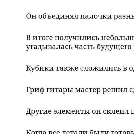
Он объединял палочки разны
В итоге получились небольш
угадывалась часть будущего
Кубики также сложились в 
Гриф гитары мастер решил с
Другие элементы он склеил 
Когда все детали были готов