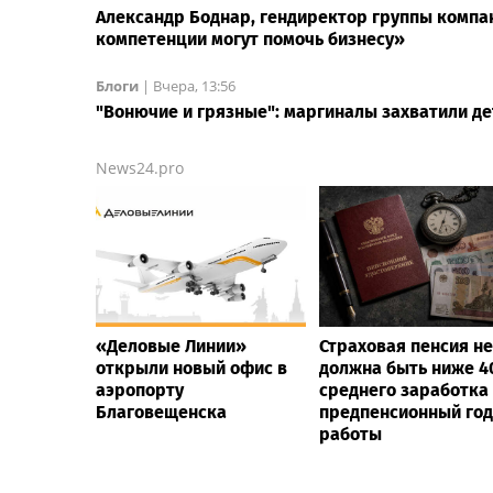
Александр Боднар, гендиректор группы компа
компетенции могут помочь бизнесу»
Блоги
|
Вчера, 13:56
"Вонючие и грязные": маргиналы захватили д
News24.pro
«Деловые Линии»
Страховая пенсия не
открыли новый офис в
должна быть ниже 
аэропорту
среднего заработка
Благовещенска
предпенсионный год
работы