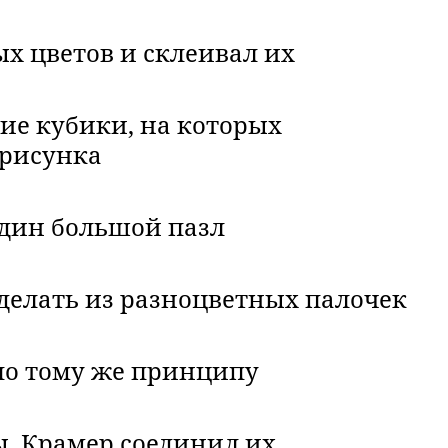
х цветов и склеивал их
ие кубики, на которых
 рисунка
один большой пазл
делать из разноцветных палочек
по тому же принципу
ы, Крамер соединил их