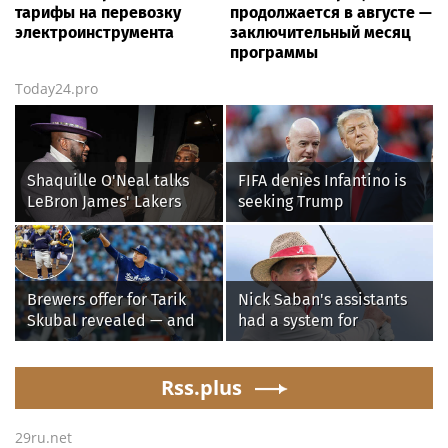
тарифы на перевозку
продолжается в августе —
электроинструмента
заключительный месяц
программы
Today24.pro
Shaquille O'Neal talks
FIFA denies Infantino is
LeBron James' Lakers
seeking Trump
legacy, why his new 76ers
administration help as
might be extremely
pressure mounts over his
'dangerous'
leadership
Brewers offer for Tarik
Nick Saban's assistants
Skubal revealed — and
had a system for
it’s better than the
sneaking onto golf
Dodgers
courses without him
Rss.plus
knowing, until it
backfired
29ru.net