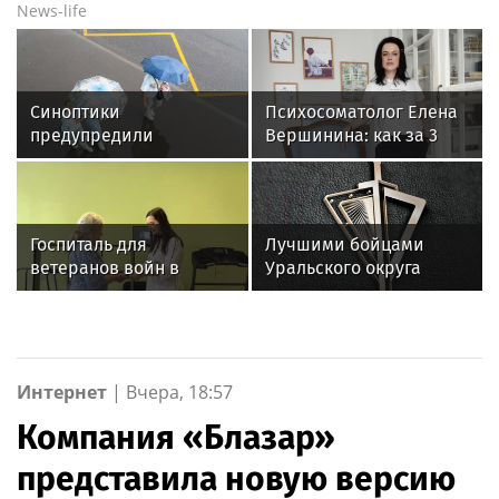
News-life
Синоптики
Психосоматолог Елена
предупредили
Вершинина: как за 3
москвичей о жаркой
минуты вернуть себе
погоде и дождях с
равновесие
грозой 6 августа
Госпиталь для
Лучшими бойцами
ветеранов войн в
Уральского округа
Екатеринбурге получил
Росгвардии стали
новое оборудование
военнослужащие
для реабилитации
озерского соединения
по охране важных
государственных
Интернет
|
Вчера, 18:57
объектов
Компания «Блазар»
представила новую версию