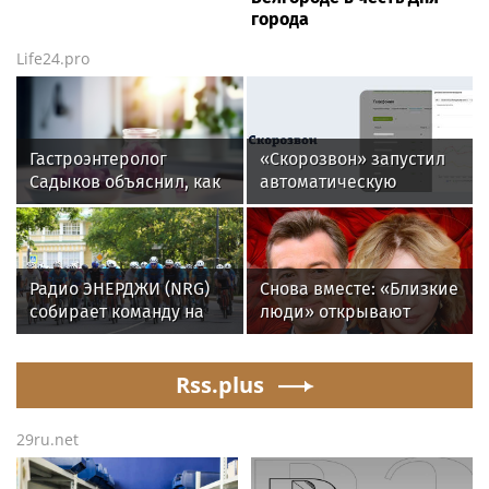
города
Life24.pro
Гастроэнтеролог
«Скорозвон» запустил
Садыков объяснил, как
автоматическую
сахар в рационе
замену номеров при
ускоряет изнашивание
снижении контактности
тканей
Радио ЭНЕРДЖИ (NRG)
Снова вместе: «Близкие
собирает команду на
люди» открывают
Tour de Russie в
новый театральный
Петербурге
сезон
Rss.plus
29ru.net