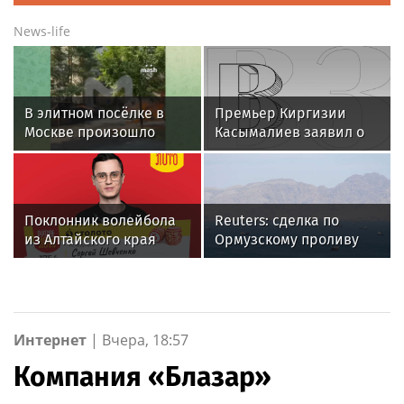
News-life
В элитном посёлке в
Премьер Киргизии
Москве произошло
Касымалиев заявил о
самовозгорание
планах расширения
электрокара Zeekr 001
партнерства с Россией
Поклонник волейбола
Reuters: сделка по
из Алтайского края
Ормузскому проливу
выиграл более 2 млн
предоставит Ирану
рублей в «Русское
контроль над судами
лото»
Интернет
|
Вчера, 18:57
Компания «Блазар»