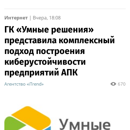
фитнес-тренеров и
специалистов
индустрии здоровья
Интернет
|
Вчера, 18:08
ГК «Умные решения»
представила комплексный
подход построения
киберустойчивости
предприятий АПК
Агентство «iTrend»
670