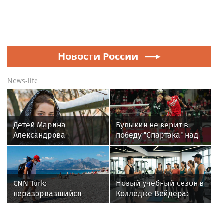
Новости России
News-life
Детей Марина
Булыкин не верит в
Александрова
победу "Спартака" над
предпочла рожать в
"Краснодаром" в матче
США: Чем сейчас живёт
РПЛ
актриса?
CNN Turk:
Новый учебный сезон в
неразорвавшийся
Колледже Вейдера:
снаряд обнаружили на
стартовали очные
пляже в Турции
программы подготовки