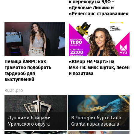
к переходу на ЭДО –
«Деловые Линии» и
«Ренессанс страхование»
Певица ÁARPI: как
«Юмор FM Чарт» на
грамотно подобрать
МУЗ‑ТВ: микс шуток, песен
гардероб для
и позитива
выступлений
Ru24.pro
Лучшими бойцами
В Екатеринбурге Lada
Уральского округа
Granta парализовала
Росгвардии стали
движение на