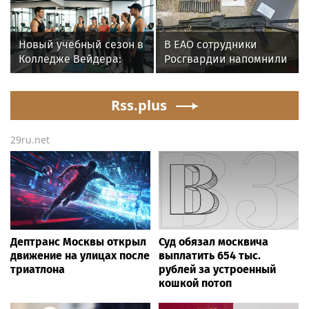
военнослужащие
Амундсена
озерского соединения
по охране важных
Новый учебный сезон в
В ЕАО сотрудники
государственных
Колледже Вейдера:
Росгвардии напомнили
объектов
стартовали очные
владельцам оружия о
программы подготовки
последствиях
фитнес-тренеров и
Rss.plus
несвоевременной
специалистов
оплаты штрафов
индустрии здоровья
29ru.net
Дептранс Москвы открыл
Суд обязал москвича
движение на улицах после
выплатить 654 тыс.
триатлона
рублей за устроенный
кошкой потоп