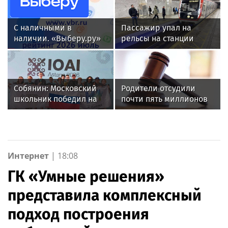
С наличными в
Пассажир упал на
наличии. «Выберу.ру»
рельсы на станции
составил рейтинг
метро «Полежаевская»
кредитных карт для
снятия денег за июль
2026 года
Собянин: Московский
Родители отсудили
школьник победил на
почти пять миллионов
олимпиаде по
рублей у детсада в
искусственному
Новой Москве
интеллекту
Интернет
|
18:08
ГК «Умные решения»
представила комплексный
подход построения