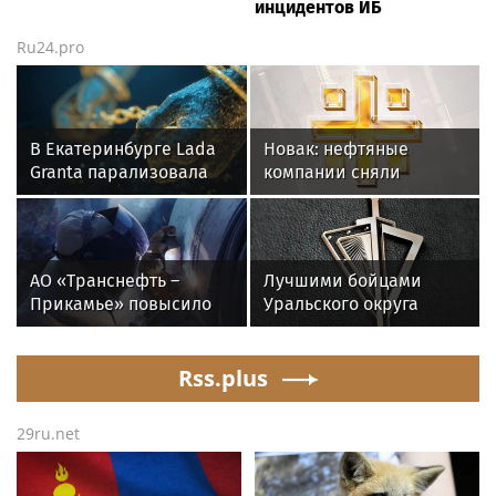
инцидентов ИБ
Ru24.pro
В Екатеринбурге Lada
Новак: нефтяные
Granta парализовала
компании сняли
движение на
ограничения на отпуск
Амундсена
топлива
АО «Транснефть –
Лучшими бойцами
Прикамье» повысило
Уральского округа
надежность
Росгвардии стали
производственной
военнослужащие
инфраструктуры в
Rss.plus
озерского соединения
четырех регионах
по охране важных
государственных
29ru.net
объектов