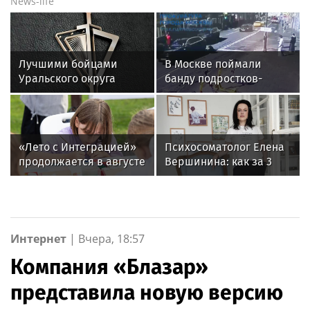
News-life
Лучшими бойцами
В Москве поймали
Уральского округа
банду подростков-
Росгвардии стали
автоподставщиков
военнослужащие
озерского соединения
по охране важных
«Лето с Интеграцией»
Психосоматолог Елена
государственных
продолжается в августе
Вершинина: как за 3
объектов
— заключительный
минуты вернуть себе
месяц программы
равновесие
Интернет
|
Вчера, 18:57
Компания «Блазар»
представила новую версию