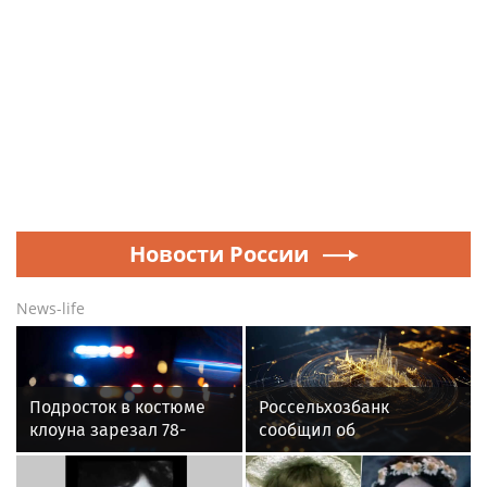
Новости России
News-life
Подросток в костюме
Россельхозбанк
клоуна зарезал 78-
сообщил об
летнего мужчину в США
увеличении продаж
арбузов среди русских