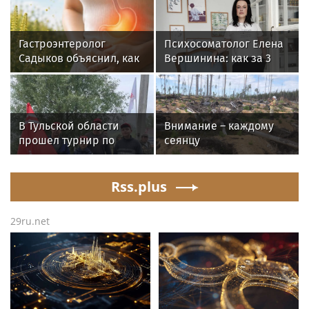
Гастроэнтеролог
Психосоматолог Елена
Садыков объяснил, как
Вершинина: как за 3
амброзия может влиять
минуты вернуть себе
на ЖКТ
равновесие
В Тульской области
Внимание – каждому
прошел турнир по
сеянцу
рыбной ловле среди
команд
железнодорожников
Rss.plus
29ru.net