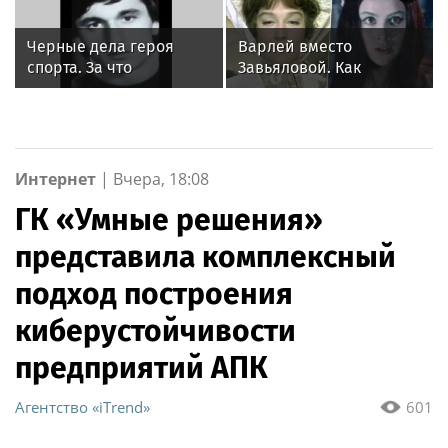
Черные дела героя
Варлей вместо
спорта. За что
Завьяловой. Как
расстреляли звезду
актеров неожиданно
дзюдо Тамаза
меняли на съемках
Намгалаури
Интернет
|
Вчера, 18:08
ГК «Умные решения»
представила комплексный
подход построения
киберустойчивости
предприятий АПК
Агентство «iTrend»
601