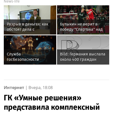
News-life
Разрыв в деньгах: как
Булыкин не верит в
обстоят дела с
победу "Спартака" над
гендерными
"Краснодаром" в матче
стереотипами на рынке
РПЛ
труда в России
Служба
Bild: Германия выслала
госбезопасности
около 400 граждан
Узбекистана
России с 2022 года
приговорила
экстремистов к срокам
Интернет
|
Вчера, 18:08
ГК «Умные решения»
представила комплексный