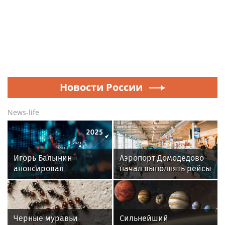
Новости России
News-life
Игорь Балынин
Аэропорт Домодедово
анонсировал
начал выполнять рейсы
шестидневную
по согласованию
рабочую неделю в 2027
году
Черные муравьи
Сильнейший