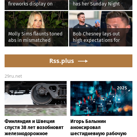
fireworks display on
has her Sunday Night
National Mall confirmed
Football fastball,
as largest in history
awkward Jim Harbaugh &
Baywatch Livvy Dunne!
Molly Sims flaunts toned
Bob Chesney lays out
abs in mismatched
high expectations for
bikini during perfect
UCLA athletics
beach day with her kids
Rss.plus
29ru.net
Финляндия и Швеция
Игорь Балынин
спустя 38 лет возобновят
анонсировал
железнодорожное
шестидневную рабочую