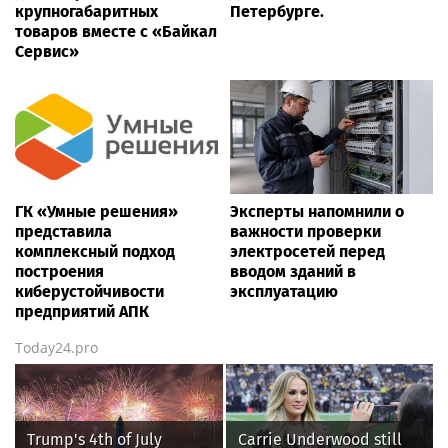
крупногабаритных
Петербурге.
товаров вместе с «Байкал
Сервис»
ГК «Умные решения»
Эксперты напомнили о
представила
важности проверки
комплексный подход
электросетей перед
построения
вводом зданий в
киберустойчивости
эксплуатацию
предприятий АПК
Today24.pro
Trump's 4th of July
Carrie Underwood still