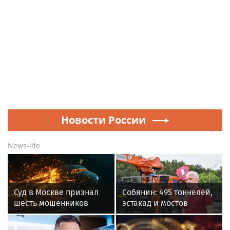
Новости России
News-life
Суд в Москве признал
Собянин: 495 тоннелей,
шесть мошенников
эстакад и мостов
виновными и назначил
построено в Москве за
сроки
15 лет