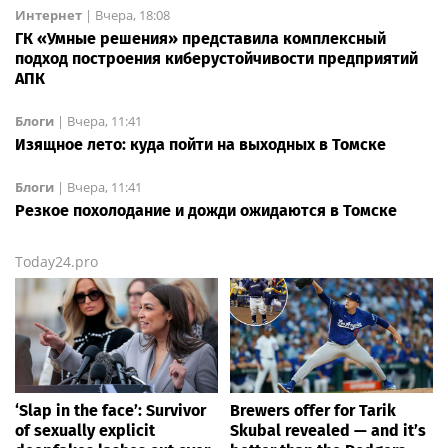
Интернет
|
Вчера, 18:08
ГК «Умные решения» представила комплексный
подход построения киберустойчивости предприятий
АПК
Блоги
|
Вчера, 11:41
Изящное лето: куда пойти на выходных в Томске
Блоги
|
Вчера, 11:41
Резкое похолодание и дожди ожидаются в Томске
Today24.pro
‘Slap in the face’: Survivor
Brewers offer for Tarik
of sexually explicit
Skubal revealed — and it’s