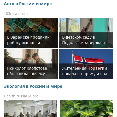
Авто в России и мире
103news.com
В Зарайске продлили
В детском саду в
работу выставки
Подольске завершают
«Искусство в поиске.
капитальный ремонт
Взгляд в прошлое»
Психолог Клопотова
Жительница Норвегии
объяснила, почему
попала в тюрьму из-за
нельзя часто менять
странного имени сына
игрушки у ребенка
Экология в России и мире
Health.russia24.pro