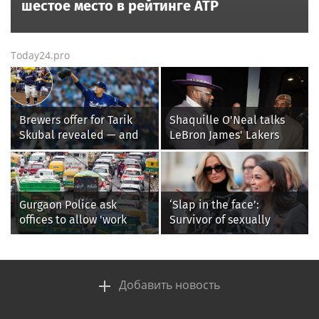
шестое место в рейтинге ATP
Today24.pro
Brewers offer for Tarik
Shaquille O'Neal talks
Skubal revealed — and
LeBron James' Lakers
it’s better than the
legacy, why his new 76ers
Dodgers
might be extremely
'dangerous'
Gurgaon Police ask
‘Slap in the face’:
offices to allow 'work
Survivor of sexually
from home' as heavy rain
explicit deepfakes
floods roads again
lashes out over
Republicans stalling on
AOC’s AI crimes bill
Добавить новость