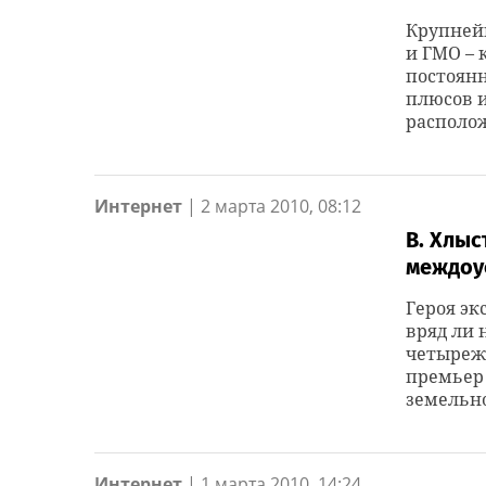
Крупней
и ГМО – 
постоянн
плюсов и
располож
Интернет
|
2 марта 2010, 08:12
В. Хлыс
междоу
Героя эк
вряд ли 
четырежд
премьер 
земельно
Интернет
|
1 марта 2010, 14:24