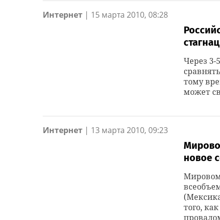
Интернет
|
15 марта 2010, 08:28
Россий
стагна
Через 3-
сравнять
тому вре
может св
Интернет
|
13 марта 2010, 09:23
Мирово
новое 
Мировому
всеобъе
(Мексика
того, ка
провало